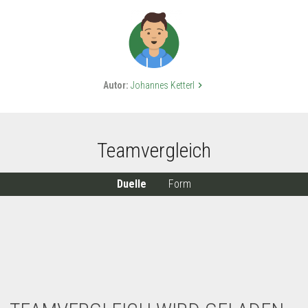
Autor:
Johannes Ketterl
keyboard_arrow_right
Teamvergleich
Duelle
Form