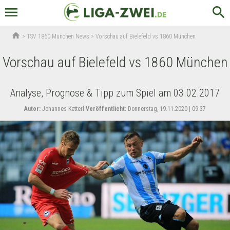
menu
search
home
>
TSV 1860 München News
>
Vorschau auf Bielefeld vs 1860 München
Vorschau auf Bielefeld vs 1860 München
Analyse, Prognose & Tipp zum Spiel am 03.02.2017
Autor:
Johannes Ketterl
Veröffentlicht:
Donnerstag, 19.11.2020 | 09:37