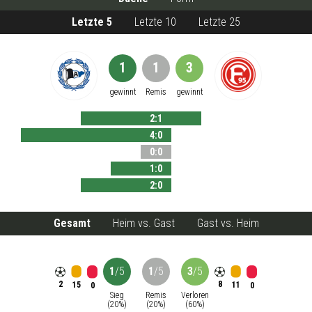
Letzte 5
Letzte 10
Letzte 25
1
1
3
gewinnt
Remis
gewinnt
2
:
1
4
:
0
0
:
0
1
:
0
2
:
0
Gesamt
Heim vs. Gast
Gast vs. Heim
1
/
5
1
/
5
3
/
5
2
8
15
11
0
0
Sieg
Remis
Verloren
(
20
%)
(
20
%)
(
60
%)