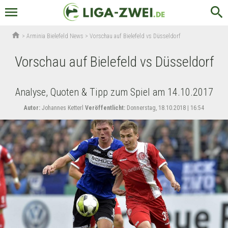
menu
search
home
>
Arminia Bielefeld News
>
Vorschau auf Bielefeld vs Düsseldorf
Vorschau auf Bielefeld vs Düsseldorf
Analyse, Quoten & Tipp zum Spiel am 14.10.2017
Autor:
Johannes Ketterl
Veröffentlicht:
Donnerstag, 18.10.2018 | 16:54