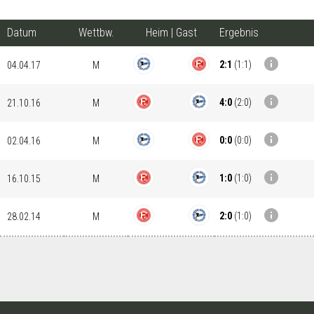
Datum
Wettbw.
Heim
|
Gast
Ergebnis
info
2:1
(
1:1
)
04.04.17
M
info
4:0
(
2:0
)
21.10.16
M
info
0:0
(
0:0
)
02.04.16
M
info
1:0
(
1:0
)
16.10.15
M
info
2:0
(
1:0
)
28.02.14
M