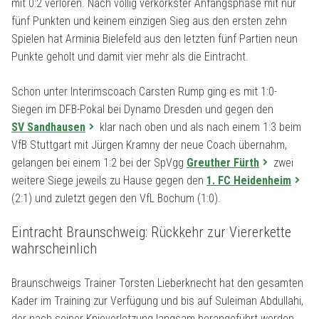
mit 0:2 verloren. Nach völlig verkorkster Anfangsphase mit nur
fünf Punkten und keinem einzigen Sieg aus den ersten zehn
Spielen hat Arminia Bielefeld aus den letzten fünf Partien neun
Punkte geholt und damit vier mehr als die Eintracht.
Schon unter Interimscoach Carsten Rump ging es mit 1:0-
Siegen im DFB-Pokal bei Dynamo Dresden und gegen den
SV Sandhausen
klar nach oben und als nach einem 1:3 beim
VfB Stuttgart mit Jürgen Kramny der neue Coach übernahm,
gelangen bei einem 1:2 bei der SpVgg
Greuther Fürth
zwei
weitere Siege jeweils zu Hause gegen den
1. FC Heidenheim
(2:1) und zuletzt gegen den VfL Bochum (1:0).
Eintracht Braunschweig: Rückkehr zur Viererkette
wahrscheinlich
Braunschweigs Trainer Torsten Lieberknecht hat den gesamten
Kader im Training zur Verfügung und bis auf Suleiman Abdullahi,
der nach seiner Knieverletzung langsam herangeführt werden