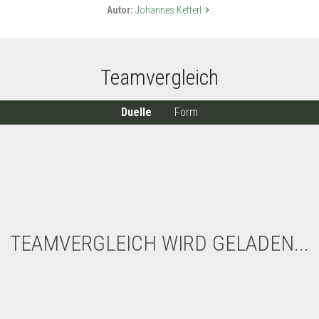
Autor:
Johannes Ketterl
keyboard_arrow_right
Teamvergleich
Duelle
Form
TEAMVERGLEICH WIRD GELADEN...