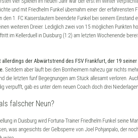
sten vier Spielen im neuen Jahr war der erst im Winter verpflicht
chte und mit Friedhelm Funkel übernahm einer der erfahrensten F
den 1. FC Kaiserslautern beendete Funkel bei seinem Einstand ei
nen weiteren Dreier. Lediglich zwei von 15 möglichen Punkten hol
itt im Kellerduell in Duisburg (1:2) am letzten Wochenende berei
 allerdings der Abwärtstrend des FSV Frankfurt, der 19 seine
e.
Seitdem aber läuft bei den Bornheimern nahezu gar nichts meh
 und die letzten fünf Begegnungen am Stück allesamt verloren. Au
öllig verpufft, gab es unter dem neuen Coach doch drei Niederlagen
als falscher Neun?
lung in Duisburg wird Fortuna-Trainer Friedhelm Funkel seine Man
ken, was angesichts der Gelbsperre von Joel Pohjanpalo, der noch
ch wäre.