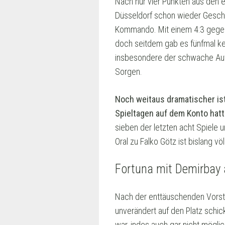
Nach nur vier Punkten aus den er
Düsseldorf schon wieder Geschi
Kommando. Mit einem 4:3 gegen 
doch seitdem gab es fünfmal kei
insbesondere der schwache Auftr
Sorgen.
Noch weitaus dramatischer ist
Spieltagen auf dem Konto hatt
sieben der letzten acht Spiele
Oral zu Falko Götz ist bislang v
Fortuna mit Demirbay 
Nach der enttäuschenden Vorstel
unverändert auf den Platz schic
war, indes auch gar nicht mögli