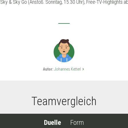
Sky & Sky Go (Anstoß: Sonntag, 15.30 Uhr), Free-TV-Highlights ab 
Autor:
Johannes Ketterl
keyboard_arrow_right
Teamvergleich
Duelle
Form