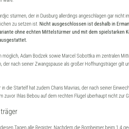
urdjic stürmen, der in Duisburg allerdings angeschlagen gar nicht 
ichen zu setzen ist.
Nicht ausgeschlossen ist deshalb in Erma
riante ohne echten Mittelstürmer und mit dem spielstarken K
 ausgestattet.
ch möglich, Adam Bodzek sowie Marcel Sobottka im zentralen Mitt
uen, der nach seiner Zwangspause als großer Hoffnungsträger gil
in die Startelf hat zudem Charis Mavrias, der nach seiner Einwech
 zuvor Ihlas Bebou auf dem rechten Flügel überhaupt nicht zur
sträger
n diesen Tagen alle Register. Nachdem die Bornheimer beim 1:4 ge