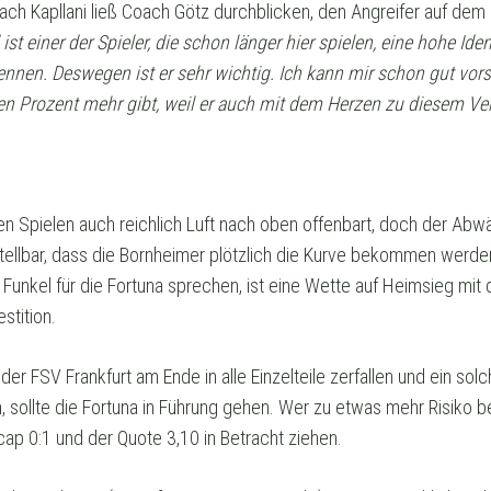
nach Kapllani ließ Coach Götz durchblicken, den Angreifer auf dem
st einer der Spieler, die schon länger hier spielen, eine hohe Id
kennen. Deswegen ist er sehr wichtig. Ich kann mir schon gut vor
n Prozent mehr gibt, weil er auch mit dem Herzen zu diesem Vere
ten Spielen auch reichlich Luft nach oben offenbart, doch der Abwä
stellbar, dass die Bornheimer plötzlich die Kurve bekommen werde
 Funkel für die Fortuna sprechen, ist eine Wette auf Heimsieg mi
stition.
der FSV Frankfurt am Ende in alle Einzelteile zerfallen und ein solc
 sollte die Fortuna in Führung gehen. Wer zu etwas mehr Risiko ber
cap 0:1 und der Quote 3,10 in Betracht ziehen.