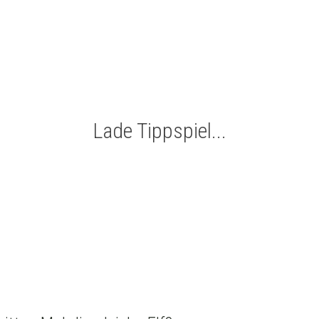
Klicke auf deinen Favoriten
Lade Tippspiel...
X
Remis