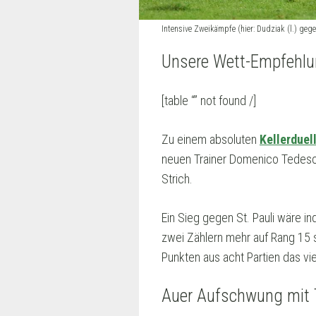
Intensive Zweikämpfe (hier: Dudziak (l.) gege
Unsere Wett-Empfehlu
[table “” not found /]
Zu einem absoluten
Kellerduel
neuen Trainer Domenico Tedesco
Strich.
Ein Sieg gegen St. Pauli wäre i
zwei Zählern mehr auf Rang 15 st
Punkten aus acht Partien das v
Auer Aufschwung mit T