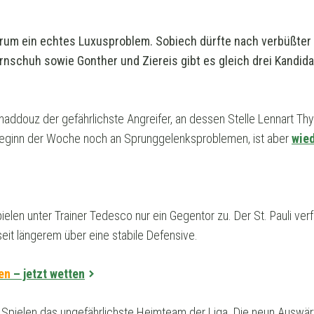
rum ein echtes Luxusproblem. Sobiech dürfte nach verbüßter 
rnschuh sowie Gonther und Ziereis gibt es gleich drei Kandid
uhaddouz der gefährlichste Angreifer, an dessen Stelle Lennart Thy
Beginn der Woche noch an Sprunggelenksproblemen, ist aber
wied
ielen unter Trainer Tedesco nur ein Gegentor zu. Der St. Pauli ve
 seit längerem über eine stabile Defensive.
ten
– jetzt wetten
lf Spielen das ungefährlichste Heimteam der Liga. Die neun Auswärts