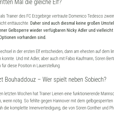
itten Mal die gleiche Elf?
 als Trainer des FC Erzgebirge vertraute Domenico Tedesco zweimal
nicht enttäuschte.
Daher sind auch diesmal keine großen Umstel
er Gelbsperre wieder verfügbaren Nicky Adler und vielleicht 
 Optionen vorhanden sind.
echsel in der ersten Elf entscheiden, dann am ehesten auf dem li
konnte. Und mit Adler, aber auch mit Fabio Kaufmann, Sören Bertr
 für diese Position in Lauerstellung.
tzt Bouhaddouz – Wer spielt neben Sobiech?
en letzten Wochen hat Trainer Lienen eine funktionierende Mannsc
 wenn nötig. So fehlte gegen Hannover mit dem gelbgesperrten
die komplette Innenverteidigung, die von Sören Gonther und Phil