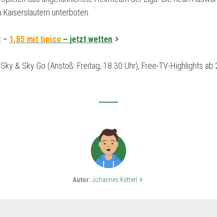
 Kaiserslautern unterboten.
t –
1,85 mit tipico
– jetzt wetten
Sky & Sky Go (Anstoß: Freitag, 18.30 Uhr), Free-TV-Highlights ab 2
Autor:
Johannes Ketterl
keyboard_arrow_right