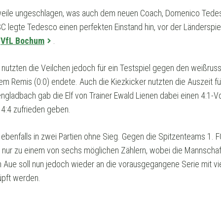
lerweile ungeschlagen, was auch dem neuen Coach, Domenico Tedes
C legte Tedesco einen perfekten Einstand hin, vor der Länderspie
n
VfL Bochum
.
utzten die Veilchen jedoch für ein Testspiel gegen den weißruss
nem Remis (0:0) endete. Auch die Kiezkicker nutzten die Auszeit fü
ngladbach gab die Elf von Trainer Ewald Lienen dabei einen 4:1-
4:4 zufrieden geben.
zt ebenfalls in zwei Partien ohne Sieg. Gegen die Spitzenteams 1. F
s nur zu einem von sechs möglichen Zählern, wobei die Mannschaf
Aue soll nun jedoch wieder an die vorausgegangene Serie mit vi
üpft werden.
Wer wird gewinnen?