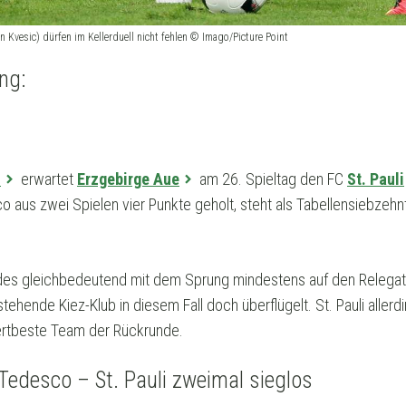
n Kvesic) dürfen im Kellerduell nicht fehlen © Imago/Picture Point
ng:
l
erwartet
Erzgebirge Aue
am 26. Spieltag den FC
St. Pauli
 aus zwei Spielen vier Punkte geholt, steht als Tabellensiebzeh
ndes gleichbedeutend mit dem Sprung mindestens auf den Relegati
ehende Kiez-Klub in diesem Fall doch überflügelt. St. Pauli allerdi
iertbeste Team der Rückrunde.
edesco – St. Pauli zweimal sieglos