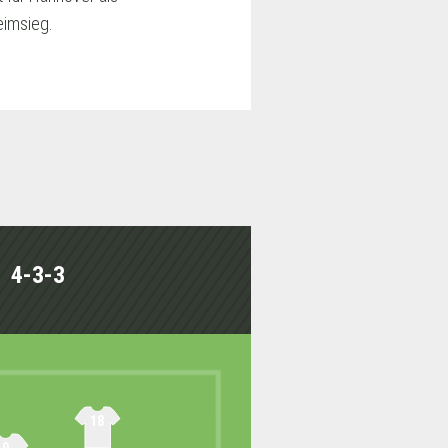
eimsieg.
4-3-3
18