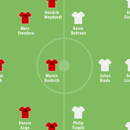
9
Hendrik
R
18
16
Weydandt
Gi
Marc
Kevin
Stendera
Behrens
17
10
Marvin
D
ar
Julius
Ducksch
Li
ib
Biada
20
7
Dennis
Philip
33
Aogo
Turpitz