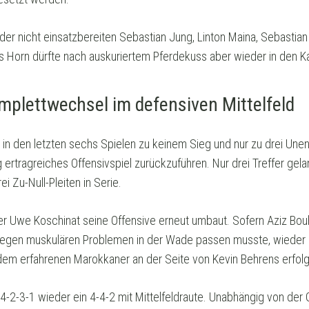
der nicht einsatzbereiten Sebastian Jung, Linton Maina, Sebastia
 Horn dürfte nach auskuriertem Pferdekuss aber wieder in den K
plettwechsel im defensiven Mittelfeld
n den letzten sechs Spielen zu keinem Sieg und nur zu drei Unent
g ertragreiches Offensivspiel zurückzuführen. Nur drei Treffer ge
i Zu-Null-Pleiten in Serie.
ner Uwe Koschinat seine Offensive erneut umbaut. Sofern Aziz B
en muskulären Problemen in der Wade passen musste, wieder ein
dem erfahrenen Marokkaner an der Seite von Kevin Behrens erfol
4-2-3-1 wieder ein 4-4-2 mit Mittelfeldraute. Unabhängig von der