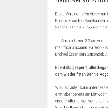
Hannover 96: Anton 
Beide Vereine trafen bisher nu
Hannover auch in Sandhausen ni
Sandhausen die Rückkehr in die 
Im Vergleich zum 3:3 am verga
mehrfach umbauen. Für Ron-Rober
Michael Esser sein Saisondebüt 
Ebenfalls gesperrt, allerdings
dem wieder fitten Dennis Aogo
Wohl auflaufen kann unterdesse
erlitt, aber bereits am Mittwoch
andere Alternativen vorhanden w
Weydandt und eben Ducksch be