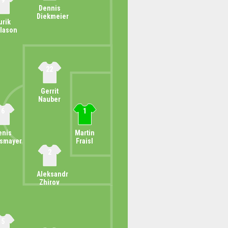
9
Dennis
Diekmeier
urik
slason
22
Gerrit
Nauber
6
1
enis
Martin
nsmayer
Fraisl
2
Aleksandr
Zhirov
5