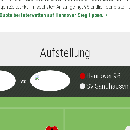
gen Zeitpunkt. Im sechsten Anlauf gelingt 96 endlich der erste H
-Quote bei Interwetten auf Hannover-Sieg tippen.
Aufstellung
Hannover 96
vs
SV Sandhausen