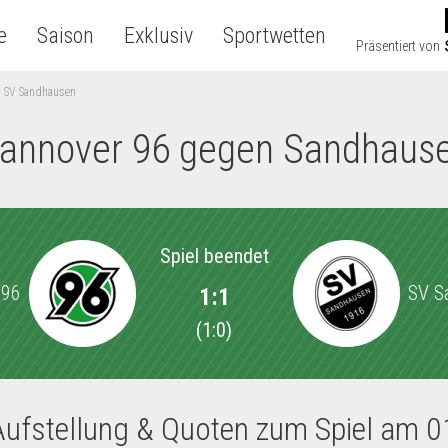
e
Saison
Exklusiv
Sportwetten
Präsentiert von
n SV Sandhausen
annover 96 gegen Sandhaus
Spiel beendet
 96
SV S
1:1
(
1:0
)
Aufstellung & Quoten zum Spiel am 