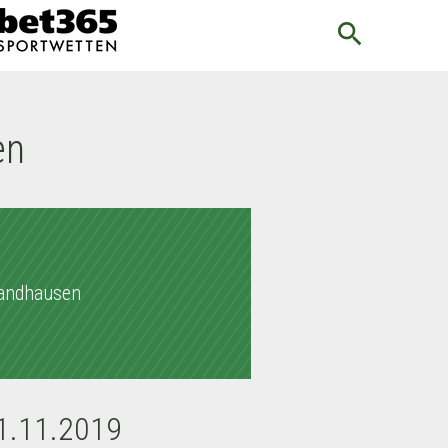
search
en
andhausen
01.11.2019