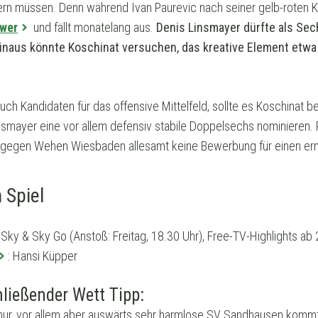
dern müssen. Denn während Ivan Paurevic nach seiner gelb-roten K
hwer
und fällt monatelang aus.
Denis Linsmayer dürfte als Sechs
naus könnte Koschinat versuchen, das kreative Element etwa m
uch Kandidaten für das offensive Mittelfeld, sollte es Koschinat 
smayer eine vor allem defensiv stabile Doppelsechs nominieren. Ru
s gegen Wehen Wiesbaden allesamt keine Bewerbung für einen ern
 Spiel
 Sky & Sky Go (Anstoß: Freitag, 18.30 Uhr), Free-TV-Highlights a
: Hansi Küpper
ließender Wett Tipp:
t nur, vor allem aber auswärts sehr harmlose SV Sandhausen kommt