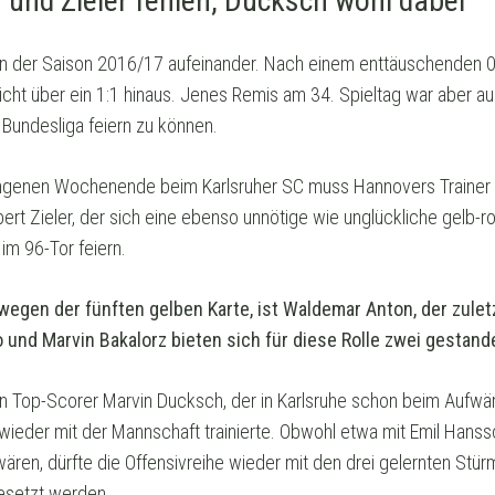
und Zieler fehlen, Ducksch wohl dabei
r in der Saison 2016/17 aufeinander. Nach einem enttäuschenden 
cht über ein 1:1 hinaus. Jenes Remis am 34. Spieltag war aber au
Bundesliga feiern zu können.
ngenen Wochenende beim Karlsruher SC muss Hannovers Trainer M
t Zieler, der sich eine ebenso unnötige wie unglückliche gelb-ro
im 96-Tor feiern.
 wegen der fünften gelben Karte, ist Waldemar Anton, der zulet
 und Marvin Bakalorz bieten sich für diese Rolle zwei gestand
n Top-Scorer Marvin Ducksch, der in Karlsruhe schon beim Aufwär
 wieder mit der Mannschaft trainierte. Obwohl etwa mit Emil Hanss
ären, dürfte die Offensivreihe wieder mit den drei gelernten Stür
setzt werden.