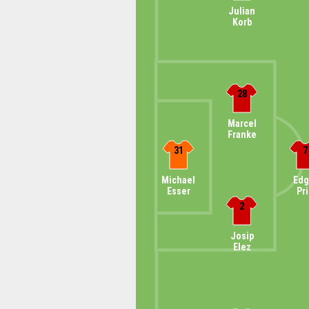
Julian
Korb
28
Marcel
Franke
31
7
Michael
Edg
Esser
Pr
2
Josip
Elez