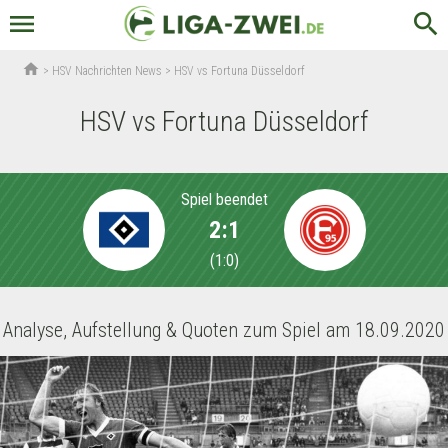
menu
search
home
>
HSV Nachrichten News
>
HSV vs Fortuna Düsseldorf
HSV vs Fortuna Düsseldorf
Spiel beendet
2:1
(
1:0
)
Analyse, Aufstellung & Quoten zum Spiel am 18.09.2020