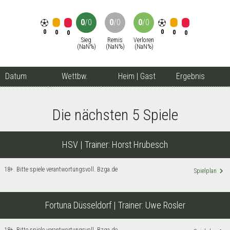
0
/
0
0
/
0
0
/
0
0
0
0
0
0
0
Sieg
Remis
Verloren
(
NaN
%)
(
NaN
%)
(
NaN
%)
Datum
Wettbw.
Heim
|
Gast
Ergebnis
Die nächsten 5 Spiele
HSV
| Trainer:
Horst Hrubesch
18+. Bitte spiele verantwortungsvoll. Bzga.de
keyboard_arrow_right
Spielplan
Fortuna Düsseldorf
| Trainer:
Uwe Rosler