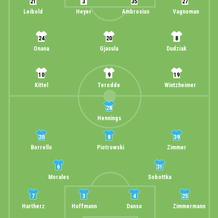
21
3
35
27
Leibold
Heyer
Ambrosius
Vagnoman
24
20
8
Onana
Gjasula
Dudziak
10
9
19
Kittel
Terodde
Wintzheimer
28
Hennings
20
8
39
Borrello
Piotrowski
Zimmer
6
31
Morales
Sobottka
7
3
4
25
Hartherz
Hoffmann
Danso
Zimmermann