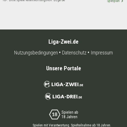
18+. Bitte spiele verantwortungsvoll. Bzga.de
keyboard_arrow_right
Spielplan
Liga-Zwei.de
Nutzungsbedingungen
Datenschutz
Impressum
Unsere Portale
Spielen ab
18 Jahren
Spielen mit Verantwortung. Spielteilnahme ab 18 Jahren.