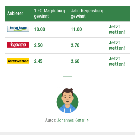
1.FC Magdeburg
Jahn Regensburg
Anbieter
gewinnt
gewinnt
Jetzt
10.00
11.00
wetten!
Jetzt
2.50
2.70
wetten!
Jetzt
2.45
2.60
wetten!
Autor:
Johannes Ketterl
keyboard_arrow_right