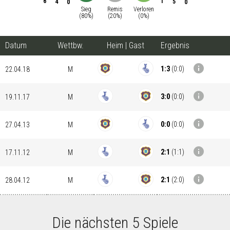
6
1
4
5
0
0
Sieg
Remis
Verloren
(
80
%)
(
20
%)
(
0
%)
Datum
Wettbw.
Heim
|
Gast
Ergebnis
info
1:3
(
0:0
)
22.04.18
M
info
3:0
(
0:0
)
19.11.17
M
info
0:0
(
0:0
)
27.04.13
M
info
2:1
(
1:1
)
17.11.12
M
info
2:1
(
2:0
)
28.04.12
M
Die nächsten 5 Spiele