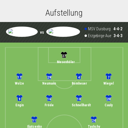
Aufstellung
MSV Duisburg
4-4-2
vs
Erzgebirge Aue
3-4-3
27
Mesenhöler
17
29
4
7
Wolze
Neumann
Bomheuer
Wiegel
9
16
10
20
Engin
Fröde
Schnellhardt
Cauly
11
24
Iljutcenko
Tashchy