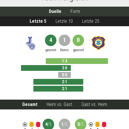
Duelle
Form
Letzte 5
Letzte 10
Letzte 25
4
1
0
gewinnt
Remis
gewinnt
1
:
3
3
:
0
0
:
0
2
:
1
2
:
1
Gesamt
Heim vs. Gast
Gast vs. Heim
4
/
5
1
/
5
0
/
5