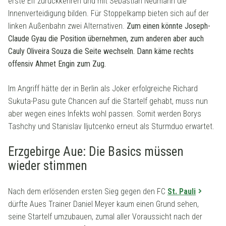
erste Elf zurückkehren und mit Sebastian Neumann die
Innenverteidigung bilden. Für Stoppelkamp bieten sich auf der
linken Außenbahn zwei Alternativen.
Zum einen könnte Joseph-
Claude Gyau die Position übernehmen, zum anderen aber auch
Cauly Oliveira Souza die Seite wechseln. Dann käme rechts
offensiv Ahmet Engin zum Zug.
Im Angriff hätte der in Berlin als Joker erfolgreiche Richard
Sukuta-Pasu gute Chancen auf die Startelf gehabt, muss nun
aber wegen eines Infekts wohl passen. Somit werden Borys
Tashchy und Stanislav Iljutcenko erneut als Sturmduo erwartet.
Erzgebirge Aue: Die Basics müssen
wieder stimmen
Nach dem erlösenden ersten Sieg gegen den FC
St. Pauli
dürfte Aues Trainer Daniel Meyer kaum einen Grund sehen,
seine Startelf umzubauen, zumal aller Voraussicht nach der