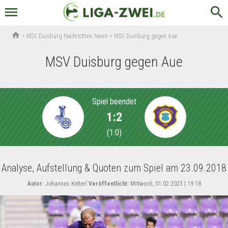
menu
search
home
>
MSV Duisburg Nachrichten News
>
MSV Duisburg gegen Aue
MSV Duisburg gegen Aue
Spiel beendet
1:2
(
1:0
)
Analyse, Aufstellung & Quoten zum Spiel am 23.09.2018
Autor:
Johannes Ketterl
Veröffentlicht:
Mittwoch, 01.02.2023 | 19:18