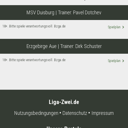
MSV Duisburg
| Trainer:
Pavel Dotchev
18+. Bitte spiele verantwortungsvoll. Bzga.de
keyboard_arrow_right
Spielplan
Erzgebirge Aue
| Trainer:
Dirk Schuster
18+. Bitte spiele verantwortungsvoll. Bzga.de
keyboard_arrow_right
Spielplan
Liga-Zwei.de
Nutzungsbedingungen
Datenschutz
Impressum