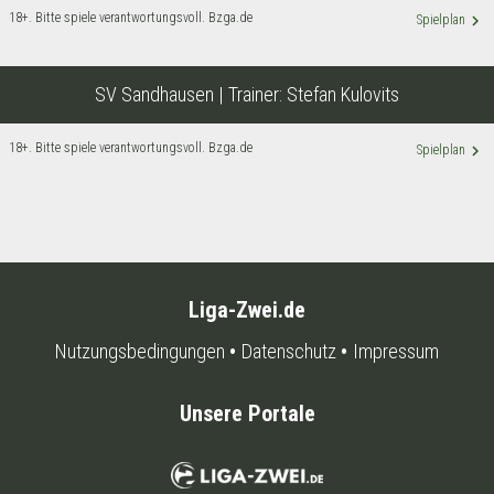
18+. Bitte spiele verantwortungsvoll. Bzga.de
keyboard_arrow_right
Spielplan
SV Sandhausen
| Trainer:
Stefan Kulovits
18+. Bitte spiele verantwortungsvoll. Bzga.de
keyboard_arrow_right
Spielplan
Liga-Zwei.de
Nutzungsbedingungen
Datenschutz
Impressum
Unsere Portale