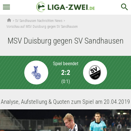
menu
search
home
>
SV Sandhausen Nachrichten News
>
Vorschau auf MSV Duisburg gegen SV Sandhausen
MSV Duisburg gegen SV Sandhausen
Spiel beendet
2:2
(
0:1
)
Analyse, Aufstellung & Quoten zum Spiel am 20.04.2019