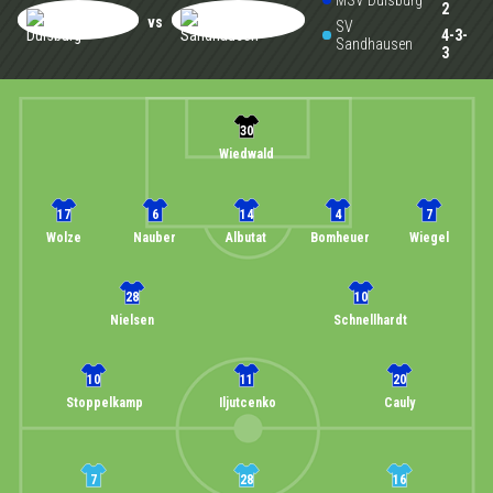
MSV Duisburg
2
vs
SV
4-3-
Sandhausen
3
30
Wiedwald
17
6
14
4
7
Wolze
Nauber
Albutat
Bomheuer
Wiegel
28
10
Nielsen
Schnellhardt
10
11
20
Stoppelkamp
Iljutcenko
Cauly
7
28
16