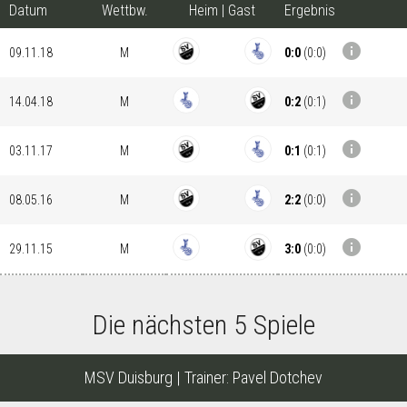
Datum
Wettbw.
Heim
|
Gast
Ergebnis
info
0:0
(
0:0
)
09.11.18
M
info
0:2
(
0:1
)
14.04.18
M
info
0:1
(
0:1
)
03.11.17
M
info
2:2
(
0:0
)
08.05.16
M
info
3:0
(
0:0
)
29.11.15
M
Die nächsten 5 Spiele
MSV Duisburg
| Trainer:
Pavel Dotchev