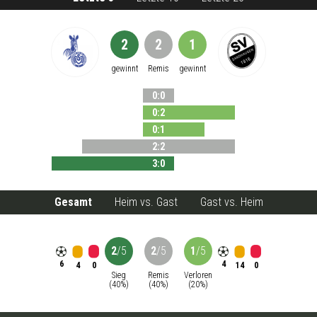
2
2
1
gewinnt
Remis
gewinnt
0
:
0
0
:
2
0
:
1
2
:
2
3
:
0
Gesamt
Heim vs. Gast
Gast vs. Heim
2
/
5
2
/
5
1
/
5
6
4
4
14
0
0
Sieg
Remis
Verloren
(
40
%)
(
40
%)
(
20
%)