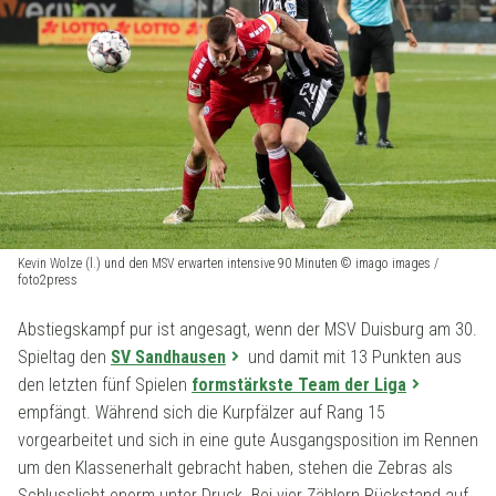
Kevin Wolze (l.) und den MSV erwarten intensive 90 Minuten © imago images /
foto2press
Abstiegskampf pur ist angesagt, wenn der MSV Duisburg am 30.
Spieltag den
SV Sandhausen
und damit mit 13 Punkten aus
den letzten fünf Spielen
formstärkste Team der Liga
empfängt. Während sich die Kurpfälzer auf Rang 15
vorgearbeitet und sich in eine gute Ausgangsposition im Rennen
um den Klassenerhalt gebracht haben, stehen die Zebras als
Schlusslicht enorm unter Druck. Bei vier Zählern Rückstand auf