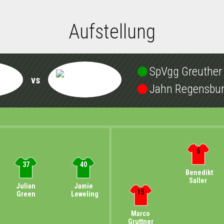
Aufstellung
SpVgg Greuther
vs
Jahn Regensbu
6
37
40
Benedikt
Saller
Julian
Jamie
15
Green
Leweling
Marco
Gruttner