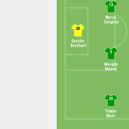
13
Marco
Caligiuri
30
Sascha
Burchert
5
Mergim
Mavraj
29
Tobias
Mohr