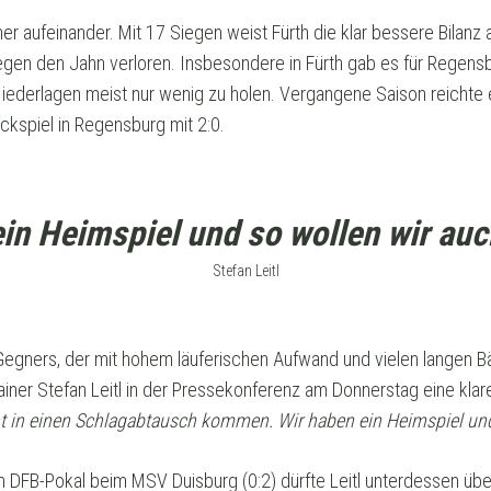
er aufeinander. Mit 17 Siegen weist Fürth die klar bessere Bilanz 
egen den Jahn verloren. Insbesondere in Fürth gab es für Regensb
Niederlagen meist nur wenig zu holen. Vergangene Saison reichte
kspiel in Regensburg mit 2:0.
ein Heimspiel und so wollen wir auch
Stefan Leitl
gners, der mit hohem läuferischen Aufwand und vielen langen Bäll
ainer Stefan Leitl in der Pressekonferenz am Donnerstag eine kla
cht in einen Schlagabtausch kommen. Wir haben ein Heimspiel und
 DFB-Pokal beim MSV Duisburg (0:2) dürfte Leitl unterdessen üb