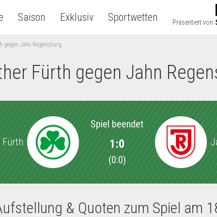
e
Saison
Exklusiv
Sportwetten
Präsentiert von
rth gegen Jahn Regensburg
ther Fürth gegen Jahn Regen
Spiel beendet
 Fürth
J
1:0
(
0:0
)
Aufstellung & Quoten zum Spiel am 