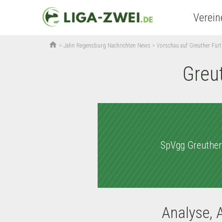
Verein
home
>
Jahn Regensburg Nachrichten News
>
Vorschau auf Greuther Fü
Greu
SpVgg Greuther
Analyse, 