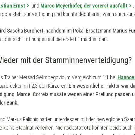
stian Ernst
und
Marco Meyerhöfer, der vorerst ausfällt
,
Hrgota steht zur Verfügung und könnte debütieren, wenn auch zunä
ird Sascha Burchert, nachdem im Pokal Ersatzmann Marius Fun
dat, der sich Hoffnungen auf die erste Elf machen darf.
ieder mit der Stamminnenverteidigung?
gs Trainer Mersad Selimbegovic im Vergleich zum 1:1 bei
Hannov
aarbrücken mit 2:3 den Kürzeren.
Ein wesentlicher Faktor war da
igung. Marcel Correia musste wegen einer Prellung passen u
er Bank.
nd Markus Palionis hatten unterdessen mit der beweglichen Saarb
keine Stabilität verleihen. Nichtsdestotrotz könnten beide auch i