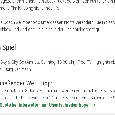
ragezeichen stehen. Tom Baack rückt derweil nach auskuriertem I
hrend Tim Knipping sicher noch fehlt.
rfte Coach Selimbegovic unterdessen nichts verändern. Die in Saar
hkow und Andreas Geipl sind in der Liga spielberechtigt.
 Spiel
 Sky & Sky Go (Anstoß: Sonntag, 13.30 Uhr), Free-TV-Highlights 
: Jörg Dahlmann
ließender Wett Tipp:
zen nicht vor Selbstvertrauen und werden vermutlich eher vorsich
ch, dass die Partie wie beim 1:1 in der vergangenen Saison ohne 
-Quote bei Interwetten auf Unentschieden tippen.