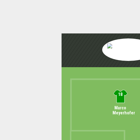
18
Marco
Meyerhofer