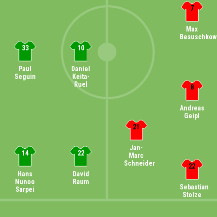
7
Max
Besuschkow
33
10
Paul
Daniel
Seguin
Keita-
Ruel
8
Andreas
Geipl
21
Jan-
14
22
Marc
Schneider
22
Hans
David
Nunoo
Raum
Sebastian
Sarpei
Stolze