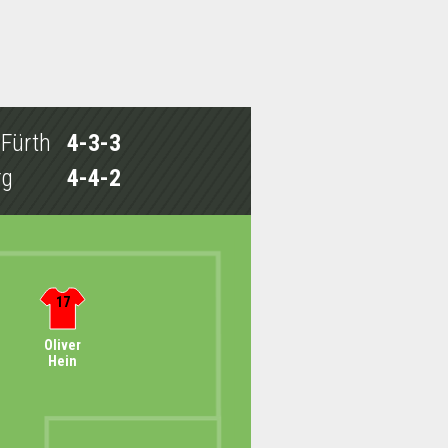
 Fürth
4-3-3
rg
4-4-2
17
Oliver
Hein