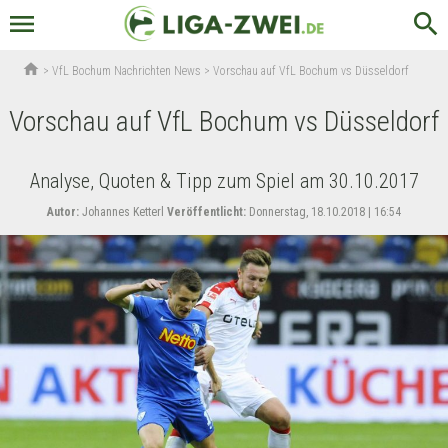
menu
search
home
>
VfL Bochum Nachrichten News
>
Vorschau auf VfL Bochum vs Düsseldorf
Vorschau auf VfL Bochum vs Düsseldorf
Analyse, Quoten & Tipp zum Spiel am 30.10.2017
Autor:
Johannes Ketterl
Veröffentlicht:
Donnerstag, 18.10.2018 | 16:54