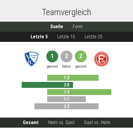
Teamvergleich
Duelle
Form
Letzte 5
Letzte 10
Letzte 25
1
2
2
gewinnt
Remis
gewinnt
1
:
2
3
:
0
1
:
3
1
:
1
2
:
2
Gesamt
Heim vs. Gast
Gast vs. Heim