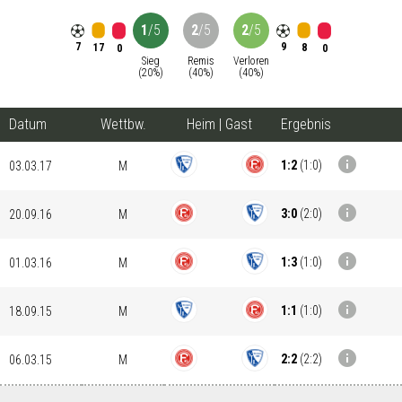
1
/
5
2
/
5
2
/
5
7
9
17
8
0
0
Sieg
Remis
Verloren
(
20
%)
(
40
%)
(
40
%)
Datum
Wettbw.
Heim
|
Gast
Ergebnis
info
1:2
(
1:0
)
03.03.17
M
info
3:0
(
2:0
)
20.09.16
M
info
1:3
(
1:0
)
01.03.16
M
info
1:1
(
1:0
)
18.09.15
M
info
2:2
(
2:2
)
06.03.15
M