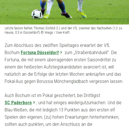
Letzte Saison hatten Thomas Eisfeld (l.) und der VfL zweimal das Nachsehen (1:2 zu
Hause, 0:3 in Düsseldorf) © Imago / Uwe Kraft
Zum Abschluss des zwölften Spieltages erwartet der VfL
Bochum
Fortuna Düsseldorf
zum „Straßenbahnduell“. Die
Fortuna, die mit einem überragenden ersten Saisondrittel zu
einem der heißesten Aufstiegskandidaten avanciert ist, will
natürlich an die Erfolge der letzten Wochen anknüpfen und das
Pokal-Aus gegen Borussia Mönchengladbach vergessen lassen.
Auch Bochum ist im Pokal gescheitert, bei Drittligist
SC Paderborn
, und hat einiges wiedergutzumachen. Und die
Blau-Weißen, die mit lediglich 13 Punkten aus den ersten elf
Spielen den eigenen, (zu) hohen Erwartungen hinterherhinken,
sollten auch punkten, um den Anschluss an die