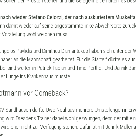
ischen den Pfosten stehen und die Gelegenheit erhalten, es be
t nach wieder Stefano Celozzi, der nach auskuriertem Muskelfa
nn damit wieder auf seine angestammte linke Abwehrseite zurüc
r Vorstellung wohl weichen muss.
Evangelos Pavlidis und Dimitrios Diamantakos haben sich unter der 
näher an die Mannschaft gearbeitet. Für die Startelf dürfte es aus
bei sind weiterhin Patrick Fabian und Timo Perthel. Und Jannik B
der Lunge ins Krankenhaus musste.
ptmann vor Comeback?
 SV Sandhausen dürfte Uwe Neuhaus mehrere Umstellungen in Erw
ung wird Dresdens Trainer dabei wohl gezwungen, denn der mit 
d eher nicht zur Verfügung stehen. Dafür ist mit Jannik Müller an 
en.