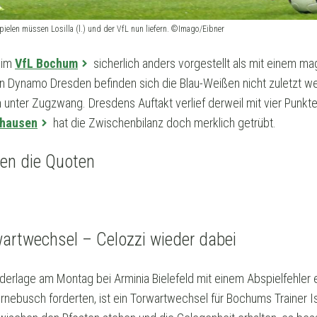
pielen müssen Losilla (l.) und der VfL nun liefern. ©Imago/Eibner
eim
VfL Bochum
sicherlich anders vorgestellt als mit einem m
n Dynamo Dresden befinden sich die Blau-Weißen nicht zuletzt we
unter Zugzwang. Dresdens Auftakt verlief derweil mit vier Punk
hausen
hat die Zwischenbilanz doch merklich getrübt.
en die Quoten
artwechsel – Celozzi wieder dabei
rlage am Montag bei Arminia Bielefeld mit einem Abspielfehler e
rnebusch forderten, ist ein Torwartwechsel für Bochums Trainer I