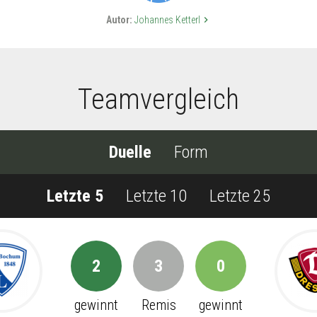
Autor:
Johannes Ketterl
keyboard_arrow_right
Teamvergleich
Duelle
Form
Letzte 5
Letzte 10
Letzte 25
2
3
0
gewinnt
Remis
gewinnt