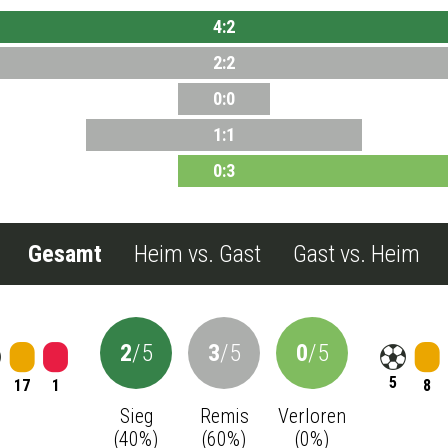
4
:
2
2
:
2
0
:
0
1
:
1
0
:
3
Gesamt
Heim vs. Gast
Gast vs. Heim
2
/
5
3
/
5
0
/
5
5
17
1
8
Sieg
Remis
Verloren
(
40
%)
(
60
%)
(
0
%)