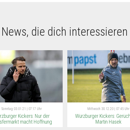
 News, die dich interessieren
Sonntag
03.01.21 | 07:17 Uhr
Mittwoch
30.12.20 | 07:45 Uhr
zburger Kickers: Nur der
Würzburger Kickers: Gerüc
sfermarkt macht Hoffnung
Martin Hasek