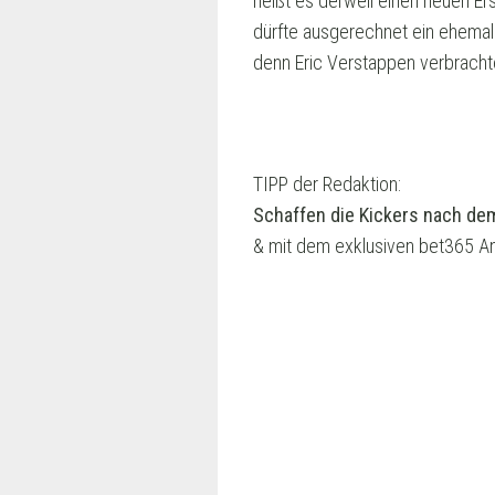
heißt es derweil einen neuen E
dürfte ausgerechnet ein ehema
denn Eric Verstappen verbrach
TIPP der Redaktion:
Schaffen die Kickers nach de
& mit dem exklusiven bet365 An