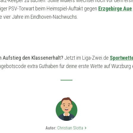
rsatz-Keeper zu suchen. Sollte Müllers Wechsel noch vor dem erst
liger PSV-Torwart beim Heimspiel-Auftakt gegen
Erzgebirge Aue
te vier Jahre im Eindhoven-Nachwuchs.
m Aufstieg den Klassenerhalt?
Jetzt im Liga-Zwei.de
Sportwett
gebotscode extra Guthaben für deine erste Wette auf Würzburg e
Autor:
Christian Slotta
keyboard_arrow_right