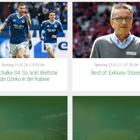
Sonntag
15.02.26 | 19:03 Uhr
Samstag
23.01.21 | 07:30 Uhr
halke 04: So tickt Weltstar
Best of: Exklusiv-Stori
din Džeko in der Kabine