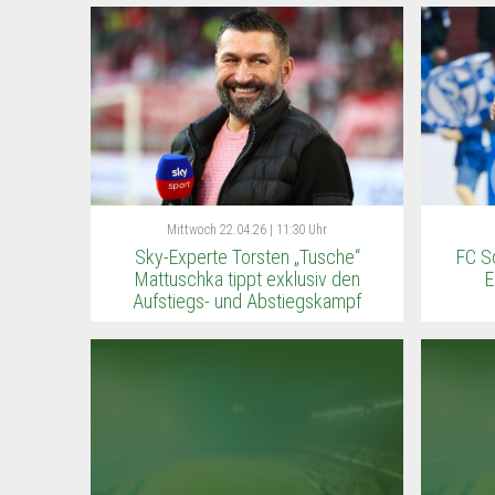
Mittwoch
22.04.26 | 11:30 Uhr
Sky-Experte Torsten „Tusche“
FC Sc
Mattuschka tippt exklusiv den
E
Aufstiegs- und Abstiegskampf