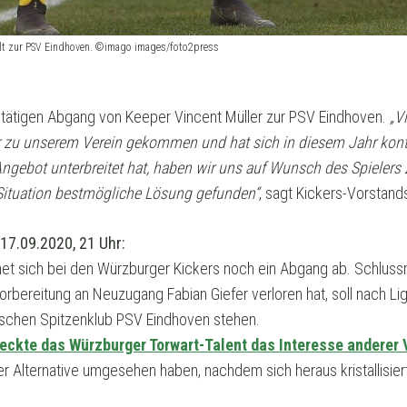
selt zur PSV Eindhoven. ©imago images/foto2press
tätigen Abgang von Keeper Vincent Müller zur PSV Eindhoven.
„V
r zu unserem Verein gekommen und hat sich in diesem Jahr konti
Angebot unterbreitet hat, haben wir uns auf Wunsch des Spieler
n Situation bestmögliche Lösung gefunden“
, sagt Kickers-Vorstand
17.09.2020, 21 Uhr:
net sich bei den Würzburger Kickers noch ein Abgang ab. Schlussm
orbereitung an Neuzugang Fabian Giefer verloren hat, soll nach L
schen Spitzenklub PSV Eindhoven stehen.
eckte das Würzburger Torwart-Talent das Interesse anderer 
r Alternative umgesehen haben, nachdem sich heraus kristallisie