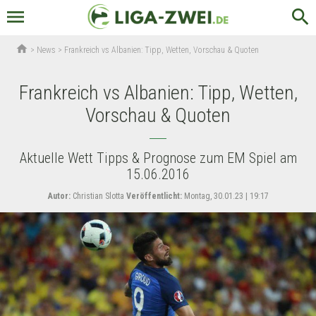
menu
search
home
>
News
>
Frankreich vs Albanien: Tipp, Wetten, Vorschau & Quoten
Frankreich vs Albanien: Tipp, Wetten,
Vorschau & Quoten
Aktuelle Wett Tipps & Prognose zum EM Spiel am
15.06.2016
Autor:
Christian Slotta
Veröffentlicht:
Montag, 30.01.23 | 19:17