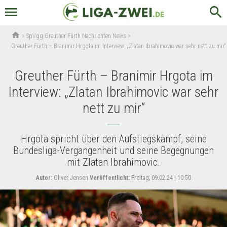
menu
search
home
>
SpVgg Greuther Fürth Nachrichten News
>
Greuther Fürth – Branimir Hrgota im Interview: „Zlatan Ibrahimovic war sehr nett zu mir“
Greuther Fürth – Branimir Hrgota im
Interview: „Zlatan Ibrahimovic war sehr
nett zu mir“
Hrgota spricht über den Aufstiegskampf, seine
Bundesliga-Vergangenheit und seine Begegnungen
mit Zlatan Ibrahimovic.
Autor:
Oliver Jensen
Veröffentlicht:
Freitag, 09.02.24 | 10:50