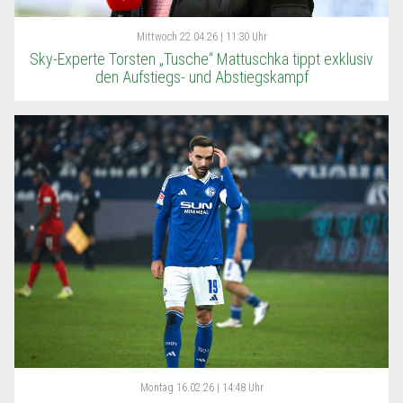
Mittwoch
22.04.26 | 11:30 Uhr
Sky-Experte Torsten „Tusche“ Mattuschka tippt exklusiv
den Aufstiegs- und Abstiegskampf
Montag
16.02.26 | 14:48 Uhr