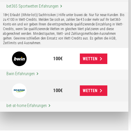
keyboard_arrow_right
bet365 Sportwetten Erfahrungen
18+| Erlaubt (White-list)| Suchtrisiken | Hilfe unter buwei.de. Nur für neue Kunden. Bis
zu €100 in Wett-Credits. Melden Sie sich an, zahlen Sie €5 oder mehr auf Ihr bet365-
Konto ein und wir geben Ihnen die entsprechende qualifizierende Einzahlung in Wett-
Credits, wenn Sie qualifizierende Wetten im gleichen Wert platzieren und diese
abgerechnet werden. Mindestquoten, Wett- und Zahlungsmethoden-Ausnahmen
gelten. Gewinne schließen den Einsatz von Wett-Credits aus. Es gelten die AGB,
Zeitlimits und Ausnahmen.
keyboard_arrow_right
100€
WETTEN
keyboard_arrow_right
Bwin Erfahrungen
keyboard_arrow_right
100€
WETTEN
keyboard_arrow_right
bet-at-home Erfahrungen