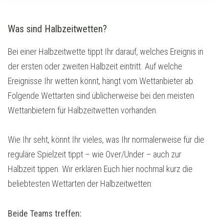
Was sind Halbzeitwetten?
Bei einer Halbzeitwette tippt Ihr darauf, welches Ereignis in
der ersten oder zweiten Halbzeit eintritt. Auf welche
Ereignisse Ihr wetten könnt, hängt vom Wettanbieter ab.
Folgende Wettarten sind üblicherweise bei den meisten
Wettanbietern für Halbzeitwetten vorhanden.
Wie Ihr seht, könnt Ihr vieles, was Ihr normalerweise für die
reguläre Spielzeit tippt – wie Over/Under – auch zur
Halbzeit tippen. Wir erklären Euch hier nochmal kurz die
beliebtesten Wettarten der Halbzeitwetten:
Beide Teams treffen: