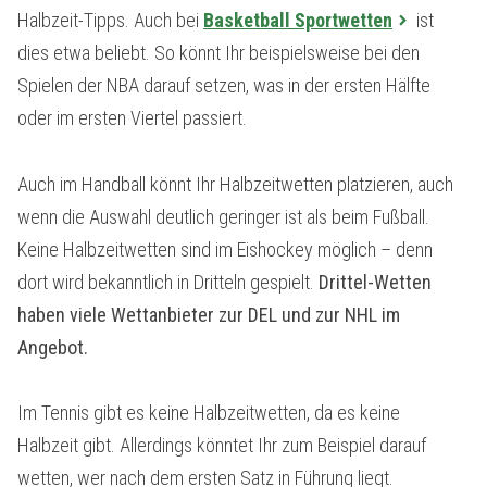
Halbzeit-Tipps. Auch bei
Basketball Sportwetten
ist
dies etwa beliebt. So könnt Ihr beispielsweise bei den
Spielen der NBA darauf setzen, was in der ersten Hälfte
oder im ersten Viertel passiert.
Auch im Handball könnt Ihr Halbzeitwetten platzieren, auch
wenn die Auswahl deutlich geringer ist als beim Fußball.
Keine Halbzeitwetten sind im Eishockey möglich – denn
dort wird bekanntlich in Dritteln gespielt.
Drittel-Wetten
haben viele Wettanbieter zur DEL und zur NHL im
Angebot.
Im Tennis gibt es keine Halbzeitwetten, da es keine
Halbzeit gibt. Allerdings könntet Ihr zum Beispiel darauf
wetten, wer nach dem ersten Satz in Führung liegt.