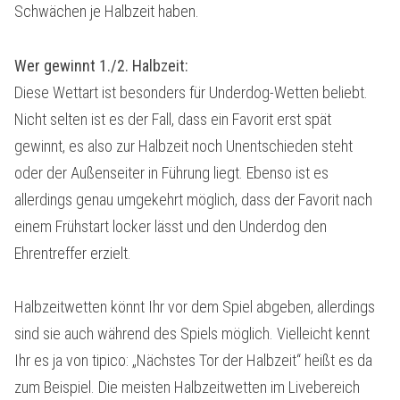
Schwächen je Halbzeit haben.
Wer gewinnt 1./2. Halbzeit:
Diese Wettart ist besonders für Underdog-Wetten beliebt.
Nicht selten ist es der Fall, dass ein Favorit erst spät
gewinnt, es also zur Halbzeit noch Unentschieden steht
oder der Außenseiter in Führung liegt. Ebenso ist es
allerdings genau umgekehrt möglich, dass der Favorit nach
einem Frühstart locker lässt und den Underdog den
Ehrentreffer erzielt.
Halbzeitwetten könnt Ihr vor dem Spiel abgeben, allerdings
sind sie auch während des Spiels möglich. Vielleicht kennt
Ihr es ja von tipico: „Nächstes Tor der Halbzeit“ heißt es da
zum Beispiel. Die meisten Halbzeitwetten im Livebereich