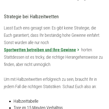
Strategie bei Halbzeitwetten
Lasst Euch eins gesagt sein: Es gibt keine Strategie, die
Euch garantiert, dass Ihr beständig hohe Gewinne einfahrt.
Sonst würden alle nur noch
Sportwetten betreiben und Ihre Gewinne
horten.
Stattdessen ist es tricky, die richtige Herangehensweise zu
finden, aber nicht unmöglich.
Um mit Halbzeitwetten erfolgreich zu sein, braucht Ihr in
jedem Fall die richtigen Statistiken. Schaut Euch also an:
Halbzeittabelle
Tore im 15 Minuten Verhältnis