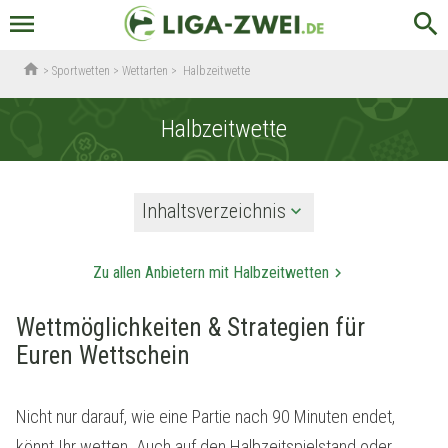
menu
search
home
>
Sportwetten
>
Wettarten
>
Halbzeitwette
Halbzeitwette
Inhaltsverzeichnis
Zu allen Anbietern mit Halbzeitwetten
keyboard_arrow_right
Wettmöglichkeiten & Strategien für
Euren Wettschein
Nicht nur darauf, wie eine Partie nach 90 Minuten endet,
könnt Ihr wetten. Auch auf den Halbzeitspielstand oder