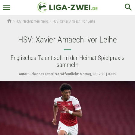
menu
search
home
>
HSV Nachrichten News
>
HSV: Xavier Amaechi vor Leihe
HSV: Xavier Amaechi vor Leihe
Englisches Talent soll in der Heimat Spielpraxis
sammeln
Autor:
Johannes Ketterl
Veröffentlicht:
Montag, 28.12.20 | 09:39