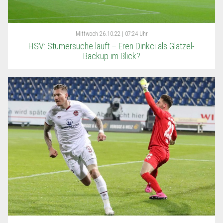
Mittwoch
26.10.22 | 07:24 Uhr
HSV: Stümersuche läuft – Eren Dinkci als Glatzel-
Backup im Blick?