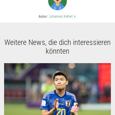
Autor:
Johannes Ketterl
keyboard_arrow_right
Weitere News, die dich interessieren
könnten