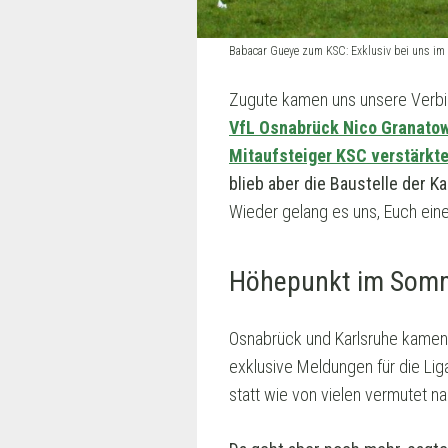
Babacar Gueye zum KSC: Exklusiv bei uns i
Zugute kamen uns unsere Verbin
VfL Osnabrück Nico Granatow
Mitaufsteiger KSC verstärkte
blieb aber die Baustelle der K
Wieder gelang es uns, Euch ein
Höhepunkt im Som
Osnabrück und Karlsruhe kamen h
exklusive Meldungen für die Li
statt wie von vielen vermutet n