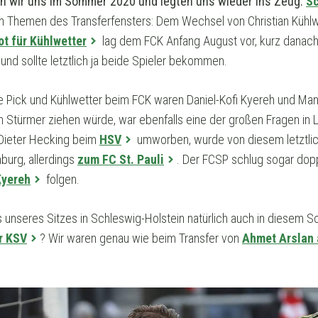
en wir uns im Sommer 2020 und legten uns wieder ins Zeug.
Sc
 Themen des Transferfensters: Dem Wechsel von Christian Kühlwe
ot für Kühlwetter
lag dem FCK Anfang August vor, kurz danac
und sollte letztlich ja beide Spieler bekommen.
e Pick und Kühlwetter beim FCK waren Daniel-Kofi Kyereh und Ma
Stürmer ziehen würde, war ebenfalls eine der großen Fragen in Li
n Dieter Hecking beim
HSV
umworben, wurde von diesem letztli
urg, allerdings
zum FC St. Pauli
. Der FCSP schlug sogar dopp
Kyereh
folgen.
 unseres Sitzes in Schleswig-Holstein natürlich auch in diesem 
r KSV
? Wir waren genau wie beim Transfer von
Ahmet Arslan