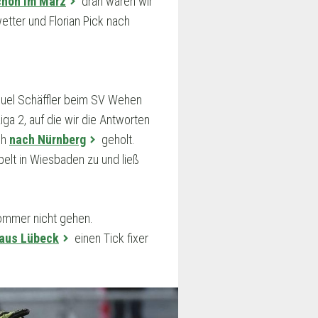
hon im März
dran waren wir
tter und Florian Pick nach
h
nuel Schäffler beim SV Wehen
ga 2, auf die wir die Antworten
ch
nach Nürnberg
geholt.
elt in Wiesbaden zu und ließ
Sommer nicht gehen.
 aus Lübeck
einen Tick fixer