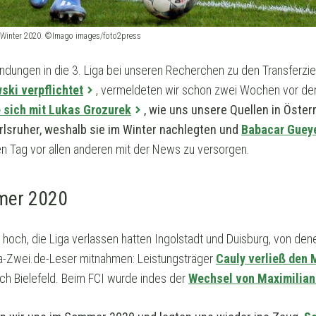
m Winter 2020. ©Imago images/foto2press
dungen in die 3. Liga bei unseren Recherchen zu den Transferziel
ski verpflichtet
, vermeldeten wir schon zwei Wochen vor 
 sich mit Lukas Grozurek
, wie uns unsere Quellen in Österr
arlsruher, weshalb sie im Winter nachlegten und
Babacar Guey
en Tag vor allen anderen mit der News zu versorgen.
mer 2020
och, die Liga verlassen hatten Ingolstadt und Duisburg, von den
ga-Zwei.de-Leser mitnahmen: Leistungsträger
Cauly verließ den
ach Bielefeld. Beim FCI wurde indes der
Wechsel von Maximilian