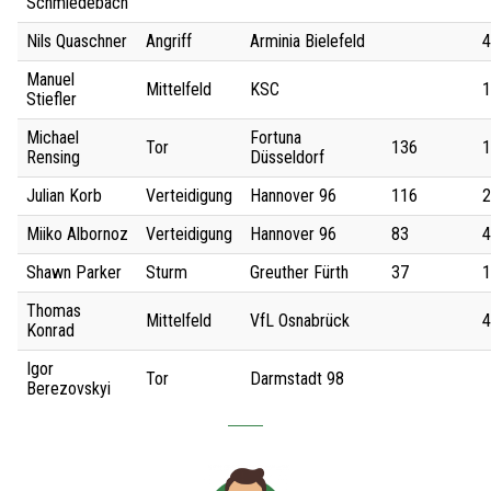
Schmiedebach
Nils Quaschner
Angriff
Arminia Bielefeld
4
Manuel
Mittelfeld
KSC
1
Stiefler
Michael
Fortuna
Tor
136
1
Rensing
Düsseldorf
Julian Korb
Verteidigung
Hannover 96
116
2
Miiko Albornoz
Verteidigung
Hannover 96
83
4
Shawn Parker
Sturm
Greuther Fürth
37
1
Thomas
Mittelfeld
VfL Osnabrück
4
Konrad
Igor
Tor
Darmstadt 98
Berezovskyi