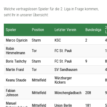
Welche vertragslosen Spieler für die 2. Liga in Frage kommen,
seht Ihr in unserer Übersicht:
2
Spieler
Position
Letzter Verein
Bundesliga
L
Marco Djuricin
Sturm
KSC
2
4
Robin
Tor
FC St. Pauli
1
Himmelmann
Boris Tashchy
Sturm
FC St. Pauli
9
8
Martin Fraisl
Tor
SV Sandhausen
4
Würzburger
Keanu Staude
Mittelfeld
8
Kickers
Fabian
Mittelfeld
Mönchengladbach
208
9
Johnson
Manuel
Mittelfeld
Union Berlin
181
5