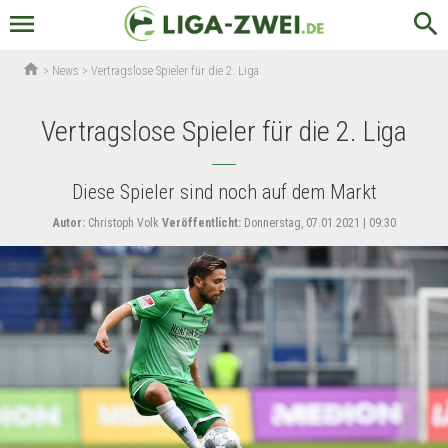
menu
search
home
>
News
>
Vertragslose Spieler für die 2. Liga
Vertragslose Spieler für die 2. Liga
Diese Spieler sind noch auf dem Markt
Autor:
Christoph Volk
Veröffentlicht:
Donnerstag, 07.01.2021 | 09:30