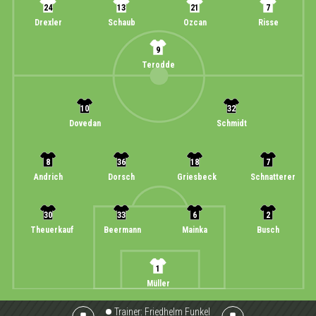
24
13
21
7
Drexler
Schaub
Ozcan
Risse
9
Terodde
10
32
Dovedan
Schmidt
8
36
18
7
Andrich
Dorsch
Griesbeck
Schnatterer
30
33
6
2
Theuerkauf
Beermann
Mainka
Busch
1
Müller
Trainer:
Friedhelm Funkel