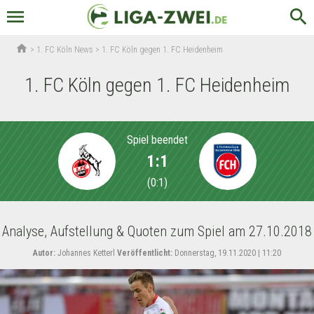
menu
search
home
>
1. FC Köln News
>
1. FC Köln gegen 1. FC Heidenheim
1. FC Köln gegen 1. FC Heidenheim
Spiel beendet
1:1
(
0:1
)
Analyse, Aufstellung & Quoten zum Spiel am 27.10.2018
Autor:
Johannes Ketterl
Veröffentlicht:
Donnerstag, 19.11.2020 | 11:20