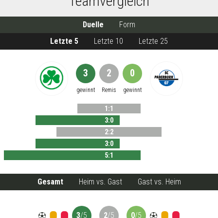
Teamvergleich
Duelle
Form
Letzte 5
Letzte 10
Letzte 25
3
2
0
gewinnt
Remis
gewinnt
1
:
1
3
:
0
2
:
2
3
:
0
5
:
1
Gesamt
Heim vs. Gast
Gast vs. Heim
3
/
5
2
/
5
0
/
5