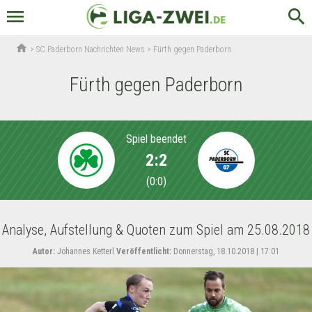
menu
search
home
>
SC Paderborn Nachrichten News
>
Fürth gegen Paderborn
Fürth gegen Paderborn
Spiel beendet
2:2
(
0:0
)
Analyse, Aufstellung & Quoten zum Spiel am 25.08.2018
Autor:
Johannes Ketterl
Veröffentlicht:
Donnerstag, 18.10.2018 | 17:01