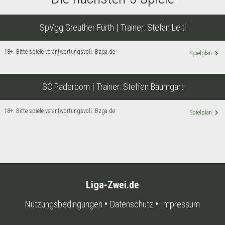
SpVgg Greuther Fürth
| Trainer:
Stefan Leitl
18+. Bitte spiele verantwortungsvoll. Bzga.de
keyboard_arrow_right
Spielplan
SC Paderborn
| Trainer:
Steffen Baumgart
18+. Bitte spiele verantwortungsvoll. Bzga.de
keyboard_arrow_right
Spielplan
Liga-Zwei.de
Nutzungsbedingungen
Datenschutz
Impressum