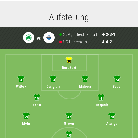
Aufstellung
SpVgg Greuther Fürth
4-2-3-1
vs
SC Paderborn
4-4-2
30
Burchert
3
13
22
24
Wittek
Caligiuri
Maloca
Sauer
15
4
Ernst
Gugganig
29
37
20
Mohr
Green
Atanga
10