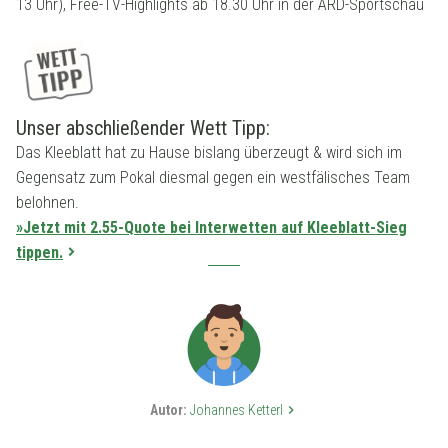
13 Uhr), Free-TV-Highlights ab 18.30 Uhr in der ARD-Sportschau
Unser abschließender Wett Tipp:
Das Kleeblatt hat zu Hause bislang überzeugt & wird sich im
Gegensatz zum Pokal diesmal gegen ein westfälisches Team
belohnen.
»Jetzt mit 2.55-Quote bei Interwetten auf Kleeblatt-Sieg
tippen.
Autor:
Johannes Ketterl
keyboard_arrow_right