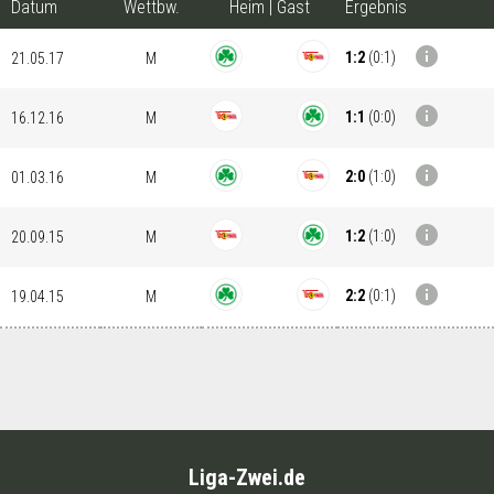
Datum
Wettbw.
Heim
|
Gast
Ergebnis
info
1:2
(
0:1
)
21.05.17
M
info
1:1
(
0:0
)
16.12.16
M
info
2:0
(
1:0
)
01.03.16
M
info
1:2
(
1:0
)
20.09.15
M
info
2:2
(
0:1
)
19.04.15
M
Liga-Zwei.de