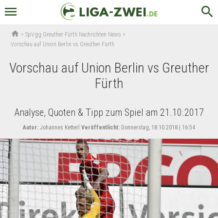
menu
search
home
>
SpVgg Greuther Fürth Nachrichten News
>
Vorschau auf Union Berlin vs Greuther Fürth
Vorschau auf Union Berlin vs Greuther
Fürth
Analyse, Quoten & Tipp zum Spiel am 21.10.2017
Autor:
Johannes Ketterl
Veröffentlicht:
Donnerstag, 18.10.2018 | 16:54