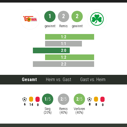
1
2
2
gewinnt
Remis
gewinnt
1
:
2
1
:
1
2
:
0
1
:
2
2
:
2
Gesamt
Heim vs. Gast
Gast vs. Heim
1
/
5
2
/
5
2
/
5
6
8
14
8
0
0
Sieg
Remis
Verloren
(
20
%)
(
40
%)
(
40
%)