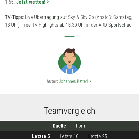
1.65.
Jetzt wetten!
TV-Tipps:
Live-Übertragung auf Sky & Sky Go (Anstoß: Samstag,
13 Uhr), Free-TV-Highlights ab 18.30 Uhr in der ARD-Sportschau
Autor:
Johannes Ketterl
keyboard_arrow_right
Teamvergleich
Duelle
Form
Letzte 5
Letzte 10
Letzte 25