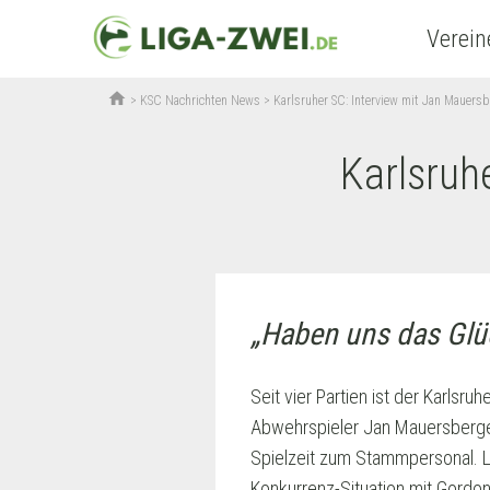
Verein
home
>
KSC Nachrichten News
>
Karlsruher SC: Interview mit Jan Mauers
Karlsruh
„Haben uns das Glüc
Seit vier Partien ist der Karlsr
Abwehrspieler Jan Mauersberger
Spielzeit zum Stammpersonal. L
Konkurrenz-Situation mit Gordon