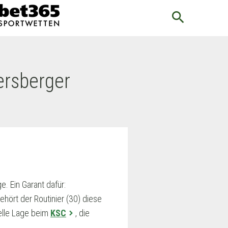
search
ersberger
e. Ein Garant dafür:
ört der Routinier (30) diese
elle Lage beim
KSC
, die