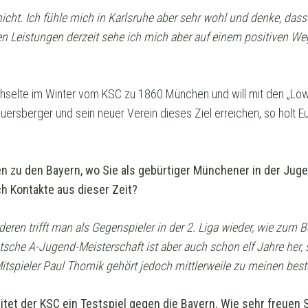
nicht. Ich fühle mich in Karlsruhe aber sehr wohl und denke, da
n Leistungen derzeit sehe ich mich aber auf einem positiven We
elte im Winter vom KSC zu 1860 München und will mit den „Löwe
auersberger und sein neuer Verein dieses Ziel erreichen, so holt
en zu den Bayern, wo Sie als gebürtiger Münchener in der Jug
ch Kontakte aus dieser Zeit?
deren trifft man als Gegenspieler in der 2. Liga wieder, wie zum 
utsche A-Jugend-Meisterschaft ist aber auch schon elf Jahre her,
Mitspieler Paul Thomik gehört jedoch mittlerweile zu meinen bes
eitet der KSC ein Testspiel gegen die Bayern. Wie sehr freuen 