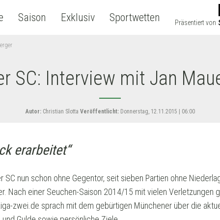
e
Saison
Exklusiv
Sportwetten
Präsentiert von
berger
er SC: Interview mit Jan Mau
Autor:
Christian Slotta
Veröffentlicht:
Donnerstag, 12.11.2015 | 06:00
k erarbeitet“
uher SC nun schon ohne Gegentor, seit sieben Partien ohne Niederlag
. Nach einer Seuchen-Saison 2014/15 mit vielen Verletzungen geh
iga-zwei.de sprach mit dem gebürtigen Münchener über die aktu
 und Gulde sowie persönliche Ziele.