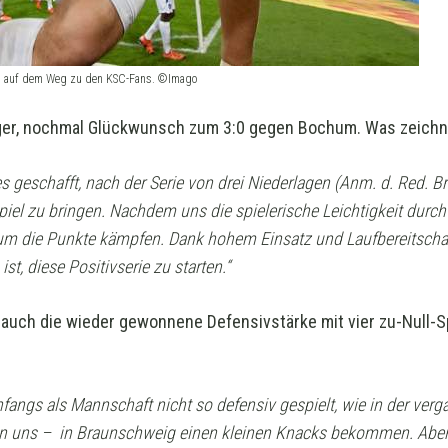
m auf dem Weg zu den KSC-Fans. ©Imago
ger, nochmal Glückwunsch zum 3:0 gegen Bochum. Was zeichn
s geschafft, nach der Serie von drei Niederlagen (Anm. d. Red. 
 Spiel zu bringen. Nachdem uns die spielerische Leichtigkeit durc
um die Punkte kämpfen. Dank hohem Einsatz und Laufbereitschaf
t, diese Positivserie zu starten.“
t auch die wieder gewonnene Defensivstärke mit vier zu-Null-Sp
nfangs als Mannschaft nicht so defensiv gespielt, wie in der v
n uns
–
in Braunschweig einen kleinen Knacks bekommen. Aber 