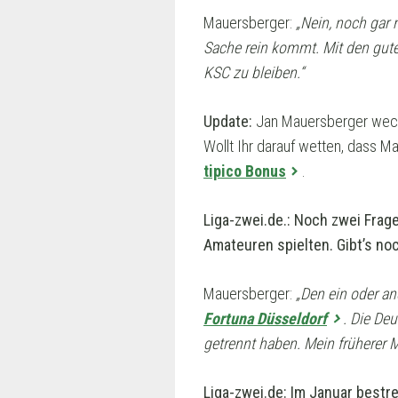
Mauersberger:
„Nein, noch gar 
Sache rein kommt. Mit den gute
KSC zu bleiben.“
Update:
Jan Mauersberger wechs
Wollt Ihr darauf wetten, dass M
tipico Bonus
.
Liga-zwei.de.: Noch zwei Frag
Amateuren spielten. Gibt’s no
Mauersberger:
„Den ein oder an
Fortuna Düsseldorf
. Die De
getrennt haben. Mein früherer 
Liga-zwei.de: Im Januar bestr