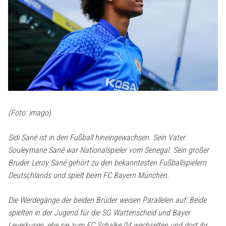
(Foto: imago)
Sidi Sané ist in den Fußball hineingewachsen. Sein Vater
Souleymane Sané war Nationalspieler vom Senegal. Sein großer
Bruder Leroy Sané gehört zu den bekanntesten Fußballspielern
Deutschlands und spielt beim FC Bayern München.
Die Werdegänge der beiden Brüder weisen Parallelen auf: Beide
spielten in der Jugend für die SG Wattenscheid und Bayer
Leverkusen, ehe sie zum FC Schalke 04 wechselten und dort ihr