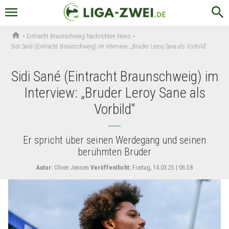
menu
search
home
>
Eintracht Braunschweig Nachrichten News
>
Sidi Sané (Eintracht Braunschweig) im Interview: „Bruder Leroy Sane als Vorbild“
Sidi Sané (Eintracht Braunschweig) im
Interview: „Bruder Leroy Sane als
Vorbild“
Er spricht über seinen Werdegang und seinen
berühmten Bruder
Autor:
Oliver Jensen
Veröffentlicht:
Freitag, 14.03.25 | 06:58