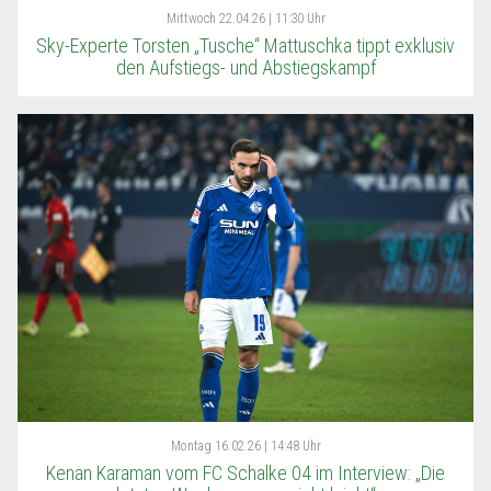
Mittwoch
22.04.26 | 11:30 Uhr
Sky-Experte Torsten „Tusche“ Mattuschka tippt exklusiv
den Aufstiegs- und Abstiegskampf
Montag
16.02.26 | 14:48 Uhr
Kenan Karaman vom FC Schalke 04 im Interview: „Die