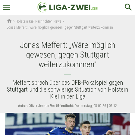
menu
search
home
>
Holstein Kiel Nachrichten News
>
Jonas Meffert: „Wäre möglich gewesen, gegen Stuttgart weiterzukommen“
Jonas Meffert: „Wäre möglich
gewesen, gegen Stuttgart
weiterzukommen“
Meffert sprach über das DFB-Pokalspiel gegen
Stuttgart und die schwierige Situation von Holstein
Kiel in der Liga
Autor:
Oliver Jensen
Veröffentlicht:
Donnerstag, 05.02.26 | 07:12