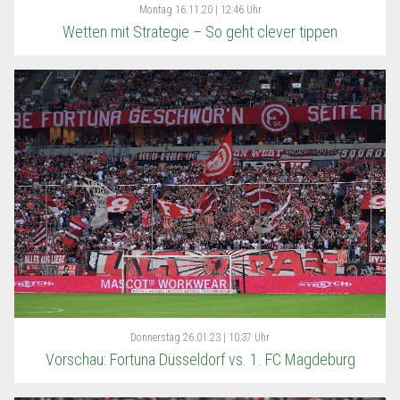
Montag
16.11.20 | 12:46 Uhr
Wetten mit Strategie – So geht clever tippen
Donnerstag
26.01.23 | 10:37 Uhr
Vorschau: Fortuna Düsseldorf vs. 1. FC Magdeburg