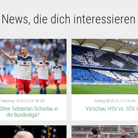
 News, die dich interessieren
Dienstag
13.05.25 | 07:08 Uhr
Freitag
09.05.25 | 11:14 Uhr
Ohne Sebastian Schonlau in
Vorschau: HSV vs. SSV 
die Bundesliga?