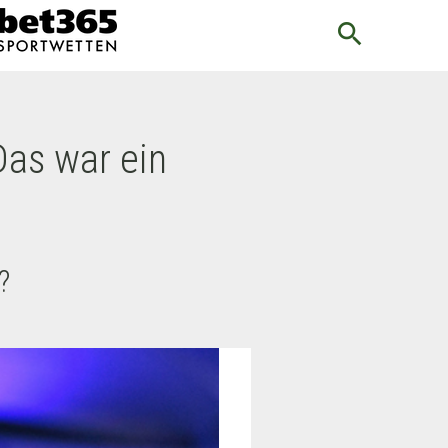
search
Das war ein
?