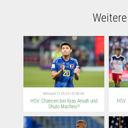
Weitere
Mittwoch
21.05.25 | 07:08 Uhr
HSV: Chancen bei Ilyas Ansah und
HSV: 
Shuto Machino?