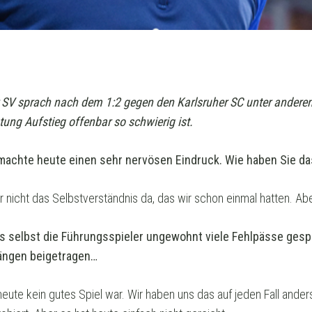
SV sprach nach dem 1:2 gegen den Karlsruher SC unter andere
htung Aufstieg offenbar so schwierig ist.
t machte heute einen sehr nervösen Eindruck. Wie haben Sie d
war nicht das Selbstverständnis da, das wir schon einmal hatten. Abe
ass selbst die Führungsspieler ungewohnt viele Fehlpässe gesp
ängen beigetragen…
eute kein gutes Spiel war. Wir haben uns das auf jeden Fall anders 