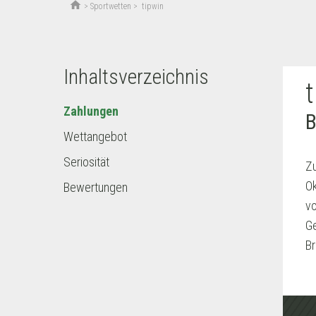
home
>
Sportwetten
>
tipwin
Inhaltsverzeichnis
Zahlungen
B
Wettangebot
Seriosität
Zu
Ok
Bewertungen
vo
Ge
Br