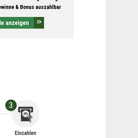
winne & Bonus auszahlbar
e anzeigen