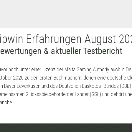
tipwin Erfahrungen August 20
ewertungen & aktueller Testbericht
vor noch unter einer Lizenz der Malta Gaming Authoriy auch in De
tober 2020 zu den ersten Buchmachern, denen eine deutsche Glüc
n Bayer Leverkusen und des Deutschen Basketball Bundes (DBB) s
meinsamen Glücksspielbehörde der Länder (GGL) und gehört unei
anche.