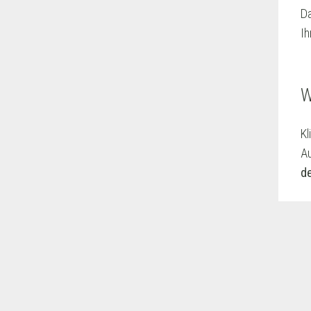
Da
Ih
W
Kl
Au
de