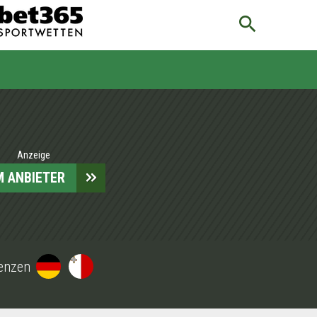
search
Anzeige
 ANBIETER
enzen