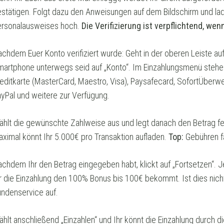
stätigen. Folgt dazu den Anweisungen auf dem Bildschirm und lad
ersonalausweises hoch.
Die Verifizierung ist verpflichtend, wen
chdem Euer Konto verifiziert wurde: Geht in der oberen Leiste au
artphone unterwegs seid auf „Konto“. Im Einzahlungsmenü stehe
editkarte (MasterCard, Maestro, Visa), Paysafecard, SofortÜberweis
yPal und weitere zur Verfügung.
hlt die gewünschte Zahlweise aus und legt danach den Betrag f
ximal könnt Ihr 5.000€ pro Transaktion aufladen.
Top:
Gebühren fa
chdem Ihr den Betrag eingegeben habt, klickt auf „Fortsetzen“. J
r die Einzahlung den 100% Bonus bis 100€ bekommt. Ist dies nich
ndenservice auf.
hlt anschließend „Einzahlen“ und Ihr könnt die Einzahlung durch di