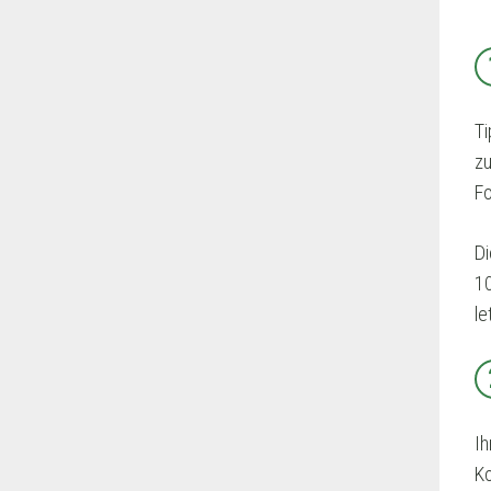
Ti
z
Fo
Di
10
le
Ih
Ko