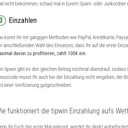
il nicht bekommen, schaut mal in Eurem Spam- oder Junkordner 
3
Einzahlen
s könnt Ihr mit gängigen Methoden wie PayPal, Kreditkarte, Paysa
r anschließenden Wahl des Einsatzes, dass Ihr auf die erste E
ximal davon zu profitieren, zahlt 100€ ein.
n tipwin gibt es den gleichen Betrag nochmal obendrauf, sodass 
nuscode müsst Ihr auch bei der Einzahlung nicht eingeben, der B
d einer Verifizierung gutgeschrieben.
ie funktioniert die tipwin Einzahlung aufs We
nn Ihr Euch das erste Mal einloggt, werdet Ihr direkt aufgefordert, 