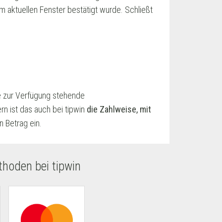
m aktuellen Fenster bestätigt wurde. Schließt
ie zur Verfügung stehende
n ist das auch bei tipwin
die Zahlweise, mit
 Betrag ein.
hoden bei tipwin