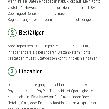
Wenn Ihr alle Daten eingegeben habt, klickt auf „Mein Konto
erstellen“.
Hinweis:
Einen Code, um den insgesamt 180€
Sportingbet Bonus zu erhalten, müsst Ihr im
Registrierungsprozess beim Buchmacher nicht eingeben.
2
Bestätigen
Sportingbet schickt Euch jetzt eine Begrüßungs-Mail, in der
Ihr aber anders als bei anderen Wettanbietern nichts
bestätigen müsst. Stattdessen könnt Ihr gleich einzahlen.
3
Einzahlen
Dies geht über alle gängigen Zahlungsmethoden wie
Paysafecard oder PayPal. Trustly bietet Sportingbet leider
noch nicht an.
Bitte beachtet:
Bei Einzahlungen über
Neteller, Skrill, oder Entropay habt Ihr keinen Anspruch auf