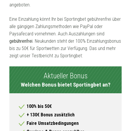
angeboten.
Eine Einzahlung könnt Ihr bei Sportingbet gebührenfrei über
alle gängigen Zahlungsmethoden wie PayPal oder
Paysafecard vornehmen. Auch Auszahlungen sind
gebührenfrei
. Neukunden steht der 100% Einzahlungsbonus
bis zu 50€ für Sportwetten zur Verfügung. Das und mehr
zeigt unser Testbericht zu Sportingbet:
Aktueller Bonus
Welchen Bonus bietet Sportingbet an?
100% bis 50€
+ 130€ Bonus zusätzlich
Faire Umsatzbedingungen