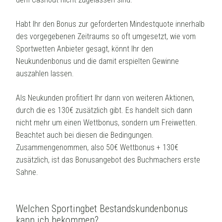
Habt Ihr den Bonus zur geforderten Mindestquote innerhalb
des vorgegebenen Zeitraums so oft umgesetzt, wie vom
Sportwetten Anbieter gesagt, könnt Ihr den
Neukundenbonus und die damit erspielten Gewinne
auszahlen lassen.
Als Neukunden profitiert Ihr dann von weiteren Aktionen,
durch die es 130€ zusätzlich gibt. Es handelt sich dann
nicht mehr um einen Wettbonus, sondern um Freiwetten.
Beachtet auch bei diesen die Bedingungen.
Zusammengenommen, also 50€ Wettbonus + 130€
zusätzlich, ist das Bonusangebot des Buchmachers erste
Sahne.
Welchen Sportingbet Bestandskundenbonus
kann ich bekommen?