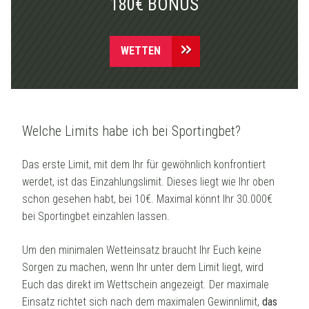
180€ BONUS
WETTEN
Welche Limits habe ich bei Sportingbet?
Das erste Limit, mit dem Ihr für gewöhnlich konfrontiert
werdet, ist das Einzahlungslimit. Dieses liegt wie Ihr oben
schon gesehen habt, bei 10€. Maximal könnt Ihr 30.000€
bei Sportingbet einzahlen lassen.
Um den minimalen Wetteinsatz braucht Ihr Euch keine
Sorgen zu machen, wenn Ihr unter dem Limit liegt, wird
Euch das direkt im Wettschein angezeigt. Der maximale
Einsatz richtet sich nach dem maximalen Gewinnlimit,
das