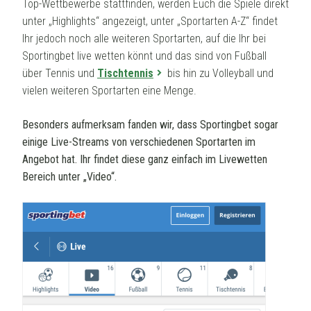
Top-Wettbewerbe stattfinden, werden Euch die Spiele direkt
unter „Highlights“ angezeigt, unter „Sportarten A-Z“ findet
Ihr jedoch noch alle weiteren Sportarten, auf die Ihr bei
Sportingbet live wetten könnt und das sind von Fußball
über Tennis und
Tischtennis
bis hin zu Volleyball und
vielen weiteren Sportarten eine Menge.
Besonders aufmerksam fanden wir, dass Sportingbet sogar
einige Live-Streams von verschiedenen Sportarten im
Angebot hat. Ihr findet diese ganz einfach im Livewetten
Bereich unter „Video“.