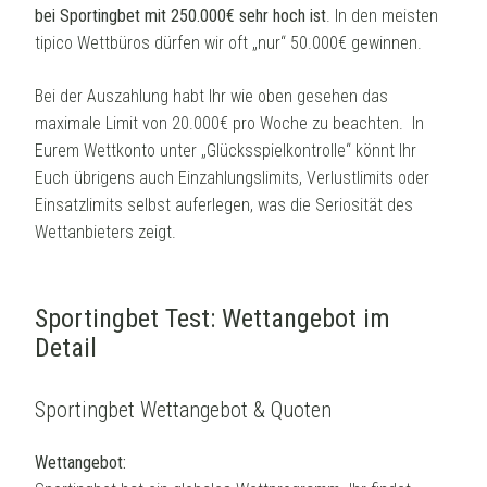
bei Sportingbet mit 250.000€ sehr hoch ist
. In den meisten
tipico Wettbüros dürfen wir oft „nur“ 50.000€ gewinnen.
Bei der Auszahlung habt Ihr wie oben gesehen das
maximale Limit von 20.000€ pro Woche zu beachten. In
Eurem Wettkonto unter „Glücksspielkontrolle“ könnt Ihr
Euch übrigens auch Einzahlungslimits, Verlustlimits oder
Einsatzlimits selbst auferlegen, was die Seriosität des
Wettanbieters zeigt.
Sportingbet Test: Wettangebot im
Detail
Sportingbet Wettangebot & Quoten
Wettangebot: