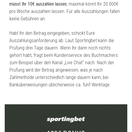
müsst Ihr 10€ auszahlen lassen
, maximal könnt Ihr 20.000€
pro Woche auszahlen lassen. Für alle Auszahlungen fallen
keine Gebühren an.
Habt Ihr den Betrag eingegeben, schickt Eure
Auszahlungsanforderung ab. Laut Sportingbet kann die
Prüfung drei Tage dauern. Wenn Ihr dann noch nichts
gehört habt, fragt beim Kundenservice des Buchmachers
zum Beispiel über den Kanal „Live Chat“ nach. Nach der
Prüfung wird der Betrag angewiesen, was je nach
Zahlmethode unterschiedlich lange dauern kann, bei
Banküberweisungen üblicherweise ca. fünf Werktage.