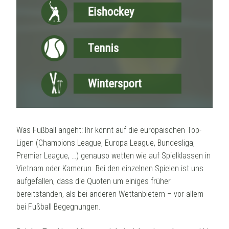
Was Fußball angeht: Ihr könnt auf die europäischen Top-
Ligen (Champions League, Europa League, Bundesliga,
Premier League, …) genauso wetten wie auf Spielklassen in
Vietnam oder Kamerun. Bei den einzelnen Spielen ist uns
aufgefallen, dass die Quoten um einiges früher
bereitstanden, als bei anderen Wettanbietern – vor allem
bei Fußball Begegnungen.