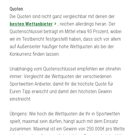
Quoten:
Die Quoten sind nicht ganz vergleichbar mit denen der
besten Wettanbieter
, reichen allerdings heran. Der
Quotenschlüssel beträgt im Mittel etwa 93 Prozent, wobei
wir im Testbericht festgestellt haben, dass sich vor allem
auf Außenseiter häufiger hohe Wettquoten als bei der
Konkurrenz finden lassen.
Unabhängig vom Quotenschlüssel empfehlen wir ohnehin
immer: Vergleicht die Wettquoten der verschiedenen
Sportwetten Anbieter, damit Ihr die höchste Quote für
Euren Tipp erwischt und damit den höchsten Gewinn
einstreicht.
Übrigens: Wie hoch die Wettquoten die Ihr in Sportwetten
spielt, maximal sein dürfen, hängt auch mit dem Einsatz
zusammen. Maximal ist ein Gewinn von 250.000€ pro Wette