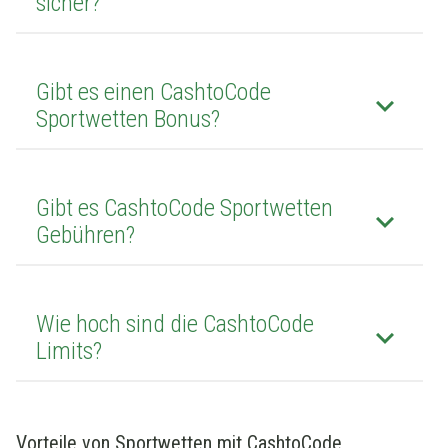
sicher?
Gibt es einen CashtoCode
keyboard_arrow_down
Sportwetten Bonus?
Gibt es CashtoCode Sportwetten
keyboard_arrow_down
Gebühren?
Wie hoch sind die CashtoCode
keyboard_arrow_down
Limits?
Vorteile von Sportwetten mit CashtoCode