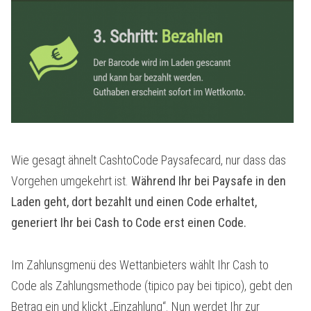
Wie gesagt ähnelt CashtoCode Paysafecard, nur dass das
Vorgehen umgekehrt ist.
Während Ihr bei Paysafe in den
Laden geht, dort bezahlt und einen Code erhaltet,
generiert Ihr bei Cash to Code erst einen Code.
Im Zahlunsgmenü des Wettanbieters wählt Ihr Cash to
Code als Zahlungsmethode (tipico pay bei tipico), gebt den
Betrag ein und klickt „Einzahlung“. Nun werdet Ihr zur