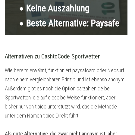
Alternativen zu CashtoCode Sportwetten
Wie bereits erwähnt, funktioniert paysafcard oder Neosurf
nach einem vergleichbaren Prinzip und ist ebenso anonym.
Außerdem gibt es noch die Option barzahlen.de bei
Sportwetten, die auf dieselbe Weise funktioniert, aber
bisher nur von tipico unterstützt wird, das die Methode
unter dem Namen tipico Direkt führt.
Als gute Alternative, die zwar nicht anonym ist, aber