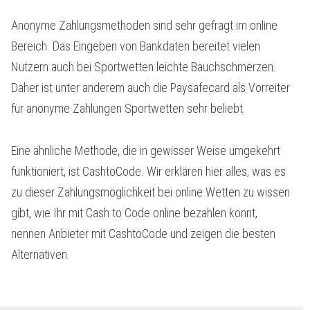
Anonyme Zahlungsmethoden sind sehr gefragt im online
Bereich. Das Eingeben von Bankdaten bereitet vielen
Nutzern auch bei Sportwetten leichte Bauchschmerzen.
Daher ist unter anderem auch die Paysafecard als Vorreiter
für anonyme Zahlungen Sportwetten sehr beliebt.
Eine ähnliche Methode, die in gewisser Weise umgekehrt
funktioniert, ist CashtoCode. Wir erklären hier alles, was es
zu dieser Zahlungsmöglichkeit bei online Wetten zu wissen
gibt, wie Ihr mit Cash to Code online bezahlen könnt,
nennen Anbieter mit CashtoCode und zeigen die besten
Alternativen.