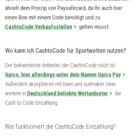
ähnelt dem Prinzip von Paysafecard, da Ihr auch hier
einen Bon mit einem Code benötigt und zu
CashtoCode Verkaufsstellen
gehen müsst.
Wo kann ich CashtoCode für Sportwetten nutzen?
Der bekannteste Anbieter, der CashtoCode nutzt ist
tipico, hier allerdings unter dem Namen tipico Pay
.
Außerdem akzeptieren mit bwin und sunmaker zwei
weitere in
Deutschland beliebte Wettanbieter
die
Cash to Code Einzahlung.
Wie funktioniert die CashtoCode Einzahlung?