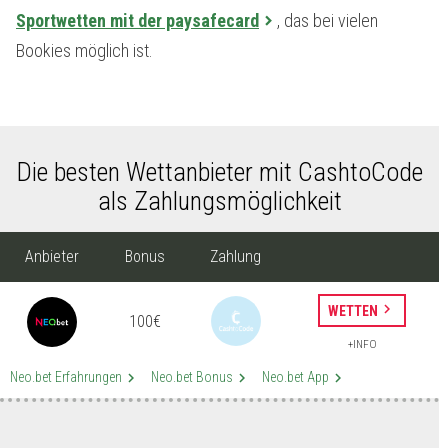
Sportwetten mit der paysafecard
, das bei vielen
Bookies möglich ist.
Die besten Wettanbieter mit CashtoCode
als Zahlungsmöglichkeit
Anbieter
Bonus
Zahlung
keyboard_arrow_right
WETTEN
100€
+INFO
keyboard_arrow_right
keyboard_arrow_right
keyboard_arrow_right
Neo.bet Erfahrungen
Neo.bet Bonus
Neo.bet App