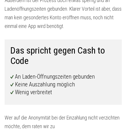
Außerdem ist der Prozess doch etwas sperrig und an
Ladenöffnungszeiten gebunden. Klarer Vorteil ist aber, dass
man kein gesondertes Konto eröffnen muss, noch nicht
einmal eine App wird benötigt.
Das spricht gegen Cash to
Code
An Laden-Öffnungszeiten gebunden
Keine Auszahlung möglich
Wenig verbreitet
Wer auf die Anonymität bei der Einzahlung nicht verzichten
möchte, dem raten wir zu