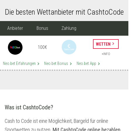
Die besten Wettanbieter mit CashtoCode
Anbieter
Bonus
Zahlung
keyboard_arrow_right
WETTEN
100€
+INFO
keyboard_arrow_right
keyboard_arrow_right
keyboard_arrow_right
Neo.bet Erfahrungen
Neo.bet Bonus
Neo.bet App
Was ist CashtoCode?
Cash to Code ist eine Möglichkeit, Bargeld für online
Sportwetten zu nutzen.
Mit CashtoCode online bezahlen