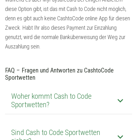
diese Option gibt, ist das mit Cash to Code nicht möglich,
denn es gibt auch keine CashtoCode online App für diesen
Zweck. Habt Ihr also dieses Payment zur Einzahlung
genutzt, wird die normale Banküberweisung der Weg zur
Auszahlung sein.
FAQ – Fragen und Antworten zu CashtoCode
Sportwetten
Woher kommt Cash to Code
keyboard_arrow_down
Sportwetten?
Sind Cash to Code Sportwetten
keyboard_arrow_down