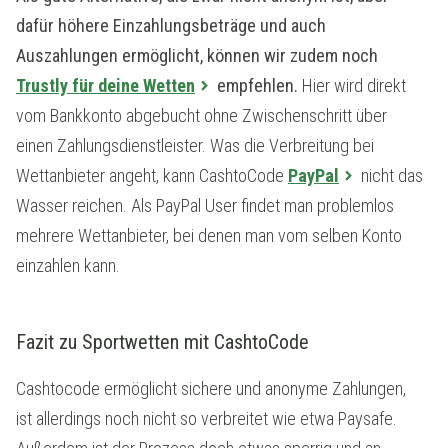
dafür höhere Einzahlungsbeträge und auch
Auszahlungen ermöglicht, können wir zudem noch
Trustly für deine Wetten
empfehlen.
Hier wird direkt
vom Bankkonto abgebucht ohne Zwischenschritt über
einen Zahlungsdienstleister. Was die Verbreitung bei
Wettanbieter angeht, kann CashtoCode
PayPal
nicht das
Wasser reichen. Als PayPal User findet man problemlos
mehrere Wettanbieter, bei denen man vom selben Konto
einzahlen kann.
Fazit zu Sportwetten mit CashtoCode
Cashtocode ermöglicht sichere und anonyme Zahlungen,
ist allerdings noch nicht so verbreitet wie etwa Paysafe.