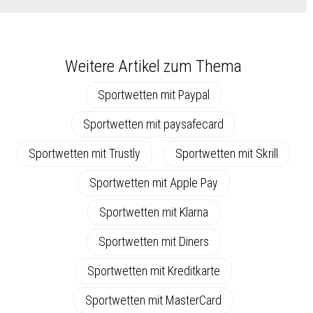
Weitere Artikel zum Thema
Sportwetten mit Paypal
Sportwetten mit paysafecard
Sportwetten mit Trustly
Sportwetten mit Skrill
Sportwetten mit Apple Pay
Sportwetten mit Klarna
Sportwetten mit Diners
Sportwetten mit Kreditkarte
Sportwetten mit MasterCard