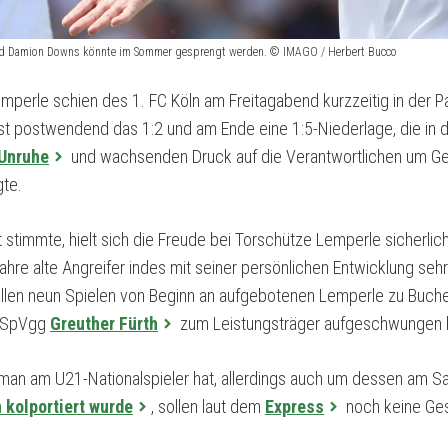
nd Damion Downs könnte im Sommer gesprengt werden. © IMAGO / Herbert Bucco
mperle schien des 1. FC Köln am Freitagabend kurzzeitig in der P
t postwendend das 1:2 und am Ende eine 1:5-Niederlage, die in 
 Unruhe
und wachsenden Druck auf die Verantwortlichen um Gesc
gte.
 stimmte, hielt sich die Freude bei Torschütze Lemperle sicherlic
hre alte Angreifer indes mit seiner persönlichen Entwicklung sehr 
 allen neun Spielen von Beginn an aufgebotenen Lemperle zu Buche,
r SpVgg
Greuther Fürth
zum Leistungsträger aufgeschwungen 
s man am U21-Nationalspieler hat, allerdings auch um dessen am S
 kolportiert wurde
, sollen laut dem
Express
noch keine Ges