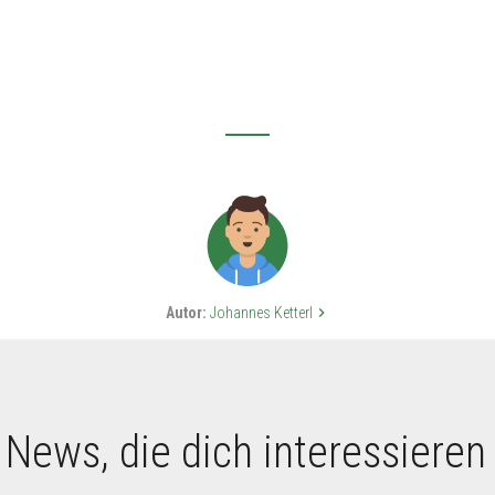
Autor:
Johannes Ketterl
keyboard_arrow_right
 News, die dich interessieren