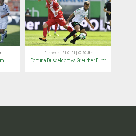
r
Donnerstag
21.01.21 | 07:30 Uhr
im
Fortuna Düsseldorf vs Greuther Fürth