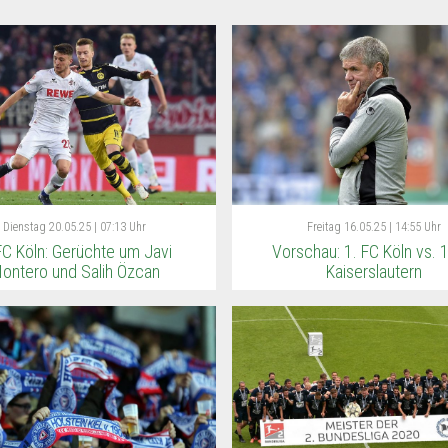
Dienstag
20.05.25 | 07:13 Uhr
Freitag
16.05.25 | 14:55 Uhr
FC Köln: Gerüchte um Javi
Vorschau: 1. FC Köln vs. 1
ontero und Salih Özcan
Kaiserslautern