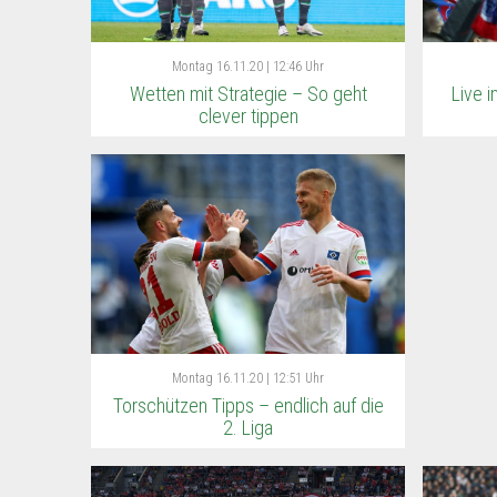
Montag
16.11.20 | 12:46 Uhr
Wetten mit Strategie – So geht
Live 
clever tippen
Montag
16.11.20 | 12:51 Uhr
Torschützen Tipps – endlich auf die
2. Liga