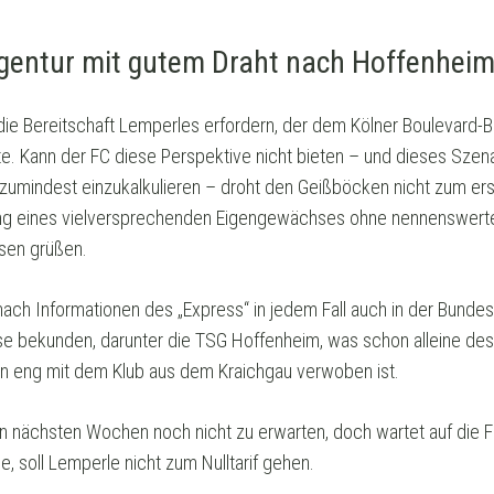
gentur mit gutem Draht nach Hoffenhei
 die Bereitschaft Lemperles erfordern, der dem Kölner Boulevard-Bl
e. Kann der FC diese Perspektive nicht bieten – und dieses Szenari
z zumindest einzukalkulieren – droht den Geißböcken nicht zum er
g eines vielversprechenden Eigengewächses ohne nennenswerten
ssen grüßen.
ch Informationen des „Express“ in jedem Fall auch in der Bundeslig
se bekunden, darunter die TSG Hoffenheim, was schon alleine desh
n eng mit dem Klub aus dem Kraichgau verwoben ist.
en nächsten Wochen noch nicht zu erwarten, doch wartet auf die FC
, soll Lemperle nicht zum Nulltarif gehen.