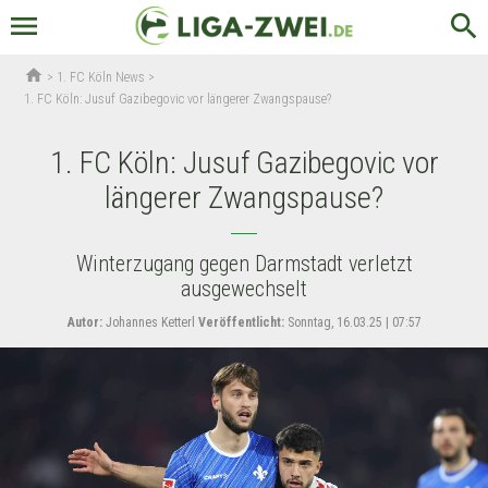
menu
search
home
>
1. FC Köln News
>
1. FC Köln: Jusuf Gazibegovic vor längerer Zwangspause?
1. FC Köln: Jusuf Gazibegovic vor
längerer Zwangspause?
Winterzugang gegen Darmstadt verletzt
ausgewechselt
Autor:
Johannes Ketterl
Veröffentlicht:
Sonntag, 16.03.25 | 07:57