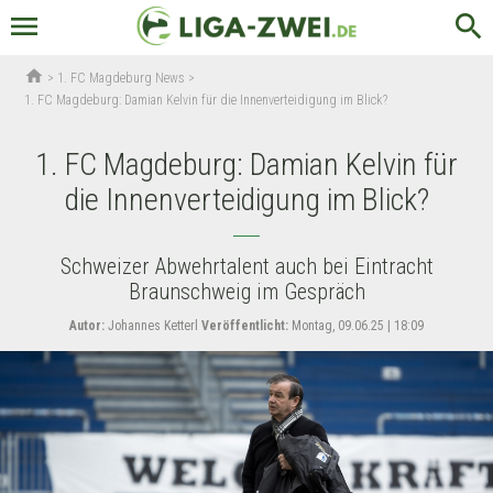
menu
search
home
>
1. FC Magdeburg News
>
1. FC Magdeburg: Damian Kelvin für die Innenverteidigung im Blick?
1. FC Magdeburg: Damian Kelvin für
die Innenverteidigung im Blick?
Schweizer Abwehrtalent auch bei Eintracht
Braunschweig im Gespräch
Autor:
Johannes Ketterl
Veröffentlicht:
Montag, 09.06.25 | 18:09