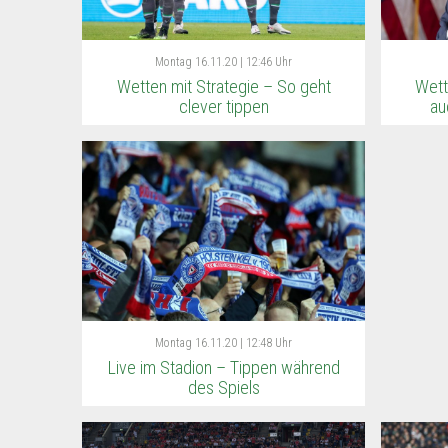
Montag
16.11.20 | 12:46 Uhr
Wetten mit Strategie – So geht
Wett
clever tippen
au
Montag
16.11.20 | 12:48 Uhr
Live im Stadion – Tippen während
des Spiels