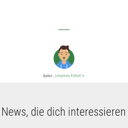
Autor:
Johannes Ketterl
keyboard_arrow_right
 News, die dich interessieren