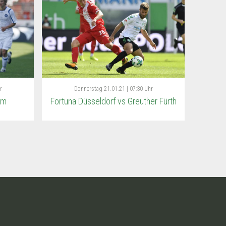
r
Donnerstag
21.01.21 | 07:30 Uhr
im
Fortuna Düsseldorf vs Greuther Fürth