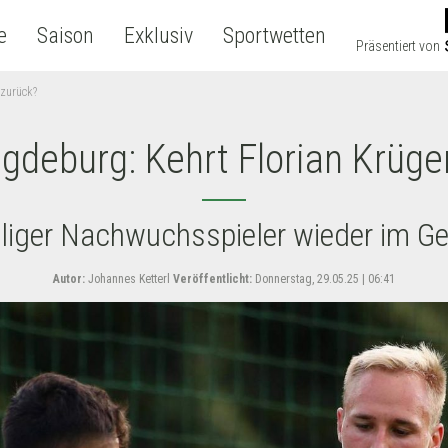
e
Saison
Exklusiv
Sportwetten
Präsentiert von
 zurück?
gdeburg: Kehrt Florian Krüge
iger Nachwuchsspieler wieder im G
Autor:
Johannes Ketterl
Veröffentlicht:
Donnerstag, 29.05.25 | 06:41