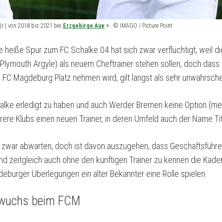
 (r.) von 2018 bis 2021 bei
Erzgebirge Aue
. © IMAGO / Picture Point
 heiße Spur zum FC Schalke 04 hat sich zwar verflüchtigt, weil di
(Plymouth Argyle) als neuem Cheftrainer stehen sollen, doch dass
 FC Magdeburg Platz nehmen wird, gilt längst als sehr unwahrschei
ke erledigt zu haben und auch Werder Bremen keine Option (mehr
re Klubs einen neuen Trainer, in deren Umfeld auch der Name Titz
zwar abwarten, doch ist davon auszugehen, dass Geschäftsführe
und zeitgleich auch ohne den künftigen Trainer zu kennen die Kade
burger Überlegungen ein alter Bekannter eine Rolle spielen.
hwuchs beim FCM