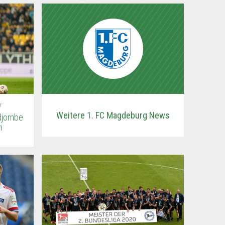
r
Weitere 1. FC Magdeburg News
adjombe
n