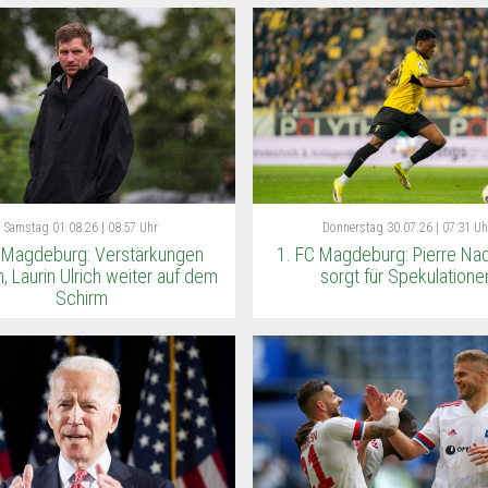
Samstag
01.08.26 | 08:57 Uhr
Donnerstag
30.07.26 | 07:31 Uh
 Magdeburg: Verstärkungen
1. FC Magdeburg: Pierre N
, Laurin Ulrich weiter auf dem
sorgt für Spekulatione
Schirm