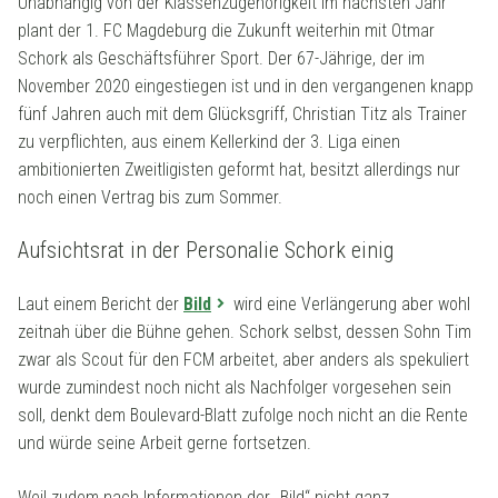
Unabhängig von der Klassenzugehörigkeit im nächsten Jahr
plant der 1. FC Magdeburg die Zukunft weiterhin mit Otmar
Schork als Geschäftsführer Sport. Der 67-Jährige, der im
November 2020 eingestiegen ist und in den vergangenen knapp
fünf Jahren auch mit dem Glücksgriff, Christian Titz als Trainer
zu verpflichten, aus einem Kellerkind der 3. Liga einen
ambitionierten Zweitligisten geformt hat, besitzt allerdings nur
noch einen Vertrag bis zum Sommer.
Aufsichtsrat in der Personalie Schork einig
Laut einem Bericht der
Bild
wird eine Verlängerung aber wohl
zeitnah über die Bühne gehen. Schork selbst, dessen Sohn Tim
zwar als Scout für den FCM arbeitet, aber anders als spekuliert
wurde zumindest noch nicht als Nachfolger vorgesehen sein
soll, denkt dem Boulevard-Blatt zufolge noch nicht an die Rente
und würde seine Arbeit gerne fortsetzen.
Weil zudem nach Informationen der „Bild“ nicht ganz