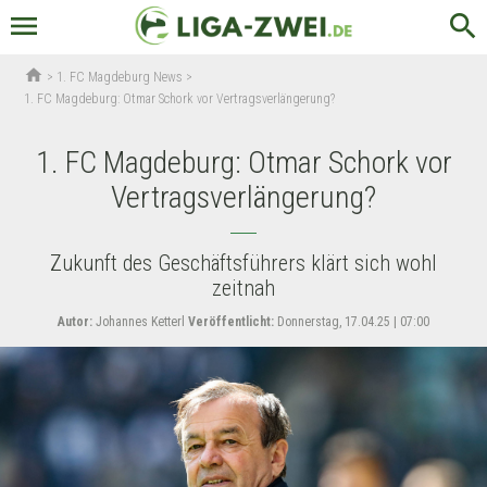
menu
search
home
>
1. FC Magdeburg News
>
1. FC Magdeburg: Otmar Schork vor Vertragsverlängerung?
1. FC Magdeburg: Otmar Schork vor
Vertragsverlängerung?
Zukunft des Geschäftsführers klärt sich wohl
zeitnah
Autor:
Johannes Ketterl
Veröffentlicht:
Donnerstag, 17.04.25 | 07:00