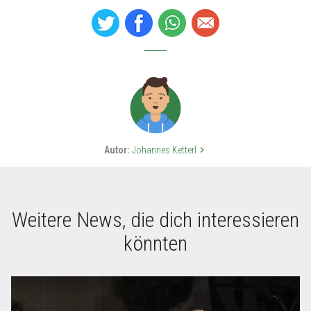
Autor:
Johannes Ketterl
keyboard_arrow_right
Weitere News, die dich interessieren
könnten