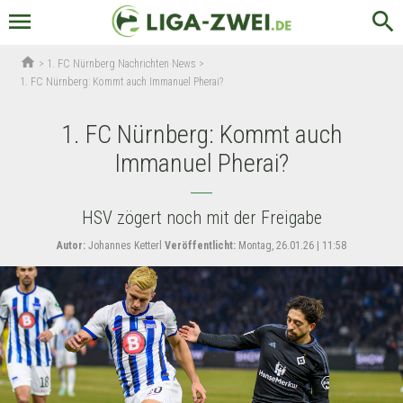
menu
search
home
>
1. FC Nürnberg Nachrichten News
>
1. FC Nürnberg: Kommt auch Immanuel Pherai?
1. FC Nürnberg: Kommt auch
Immanuel Pherai?
HSV zögert noch mit der Freigabe
Autor:
Johannes Ketterl
Veröffentlicht:
Montag, 26.01.26 | 11:58