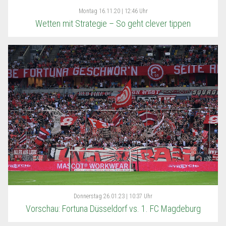
Montag
16.11.20 | 12:46 Uhr
Wetten mit Strategie – So geht clever tippen
Donnerstag
26.01.23 | 10:37 Uhr
Vorschau: Fortuna Düsseldorf vs. 1. FC Magdeburg