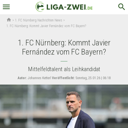
menu
search
home
>
1. FC Nürnberg Nachrichten News
>
1. FC Nürnberg: Kommt Javier Fernández vom FC Bayern?
1. FC Nürnberg: Kommt Javier
Fernández vom FC Bayern?
Mittelfeldtalent als Leihkandidat
Autor:
Johannes Ketterl
Veröffentlicht:
Sonntag, 25.01.26 | 06:18