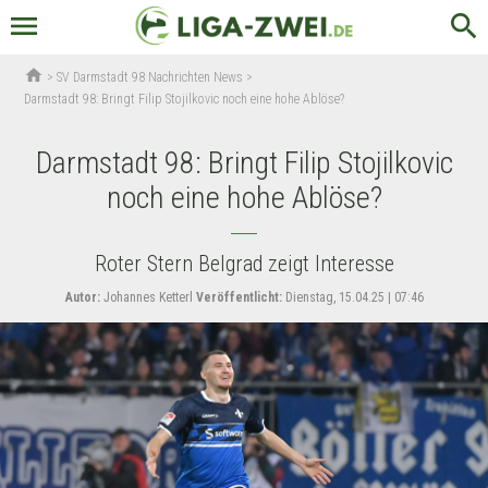
menu
search
home
>
SV Darmstadt 98 Nachrichten News
>
Darmstadt 98: Bringt Filip Stojilkovic noch eine hohe Ablöse?
Darmstadt 98: Bringt Filip Stojilkovic
noch eine hohe Ablöse?
Roter Stern Belgrad zeigt Interesse
Autor:
Johannes Ketterl
Veröffentlicht:
Dienstag, 15.04.25 | 07:46