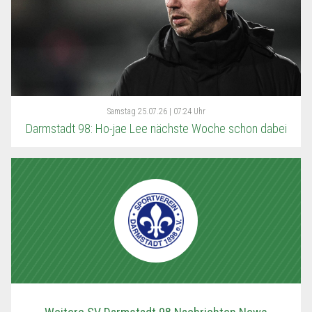
Samstag
25.07.26 | 07:24 Uhr
Darmstadt 98: Ho-jae Lee nächste Woche schon dabei