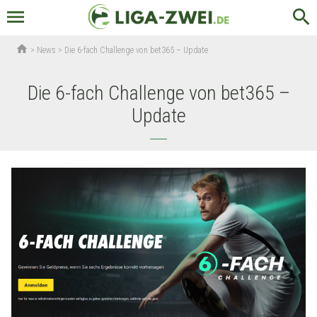
menu
search
home
>
News
>
Die 6-fach Challenge von bet365 – Update
Die 6-fach Challenge von bet365 –
Update