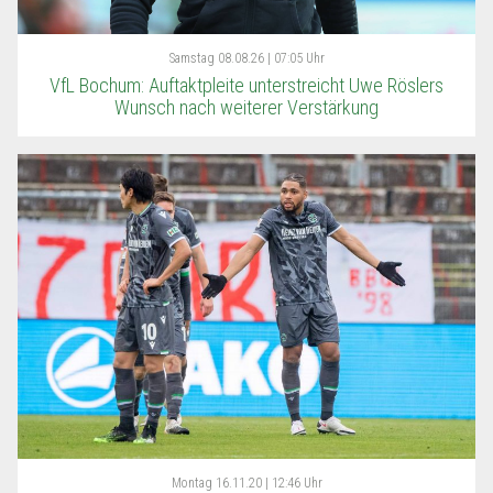
Samstag
08.08.26 | 07:05 Uhr
VfL Bochum: Auftaktpleite unterstreicht Uwe Röslers
Wunsch nach weiterer Verstärkung
Montag
16.11.20 | 12:46 Uhr