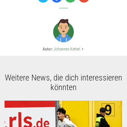
Autor:
Johannes Ketterl
keyboard_arrow_right
Weitere News, die dich interessieren
könnten