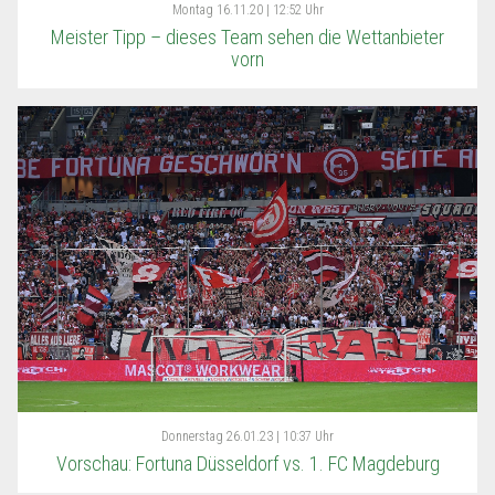
Montag
16.11.20 | 12:52 Uhr
Meister Tipp – dieses Team sehen die Wettanbieter
vorn
Donnerstag
26.01.23 | 10:37 Uhr
Vorschau: Fortuna Düsseldorf vs. 1. FC Magdeburg