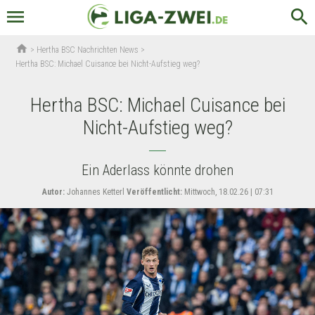
menu
search
home
>
Hertha BSC Nachrichten News
>
Hertha BSC: Michael Cuisance bei Nicht-Aufstieg weg?
Hertha BSC: Michael Cuisance bei
Nicht-Aufstieg weg?
Ein Aderlass könnte drohen
Autor:
Johannes Ketterl
Veröffentlicht:
Mittwoch, 18.02.26 | 07:31