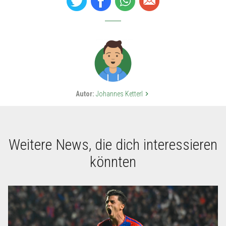
Autor:
Johannes Ketterl
keyboard_arrow_right
Weitere News, die dich interessieren
könnten