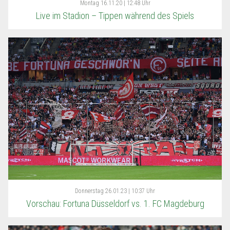
Montag
16.11.20 | 12:48 Uhr
Live im Stadion – Tippen während des Spiels
Donnerstag
26.01.23 | 10:37 Uhr
Vorschau: Fortuna Düsseldorf vs. 1. FC Magdeburg