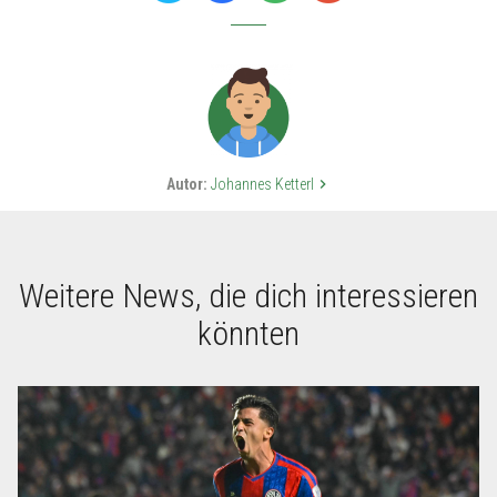
Autor:
Johannes Ketterl
keyboard_arrow_right
Weitere News, die dich interessieren
könnten