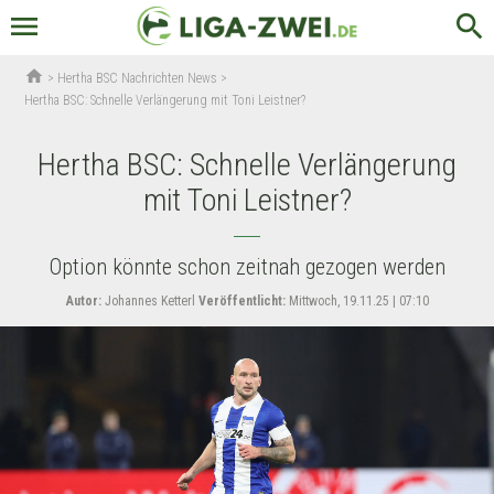
menu
search
home
>
Hertha BSC Nachrichten News
>
Hertha BSC: Schnelle Verlängerung mit Toni Leistner?
Hertha BSC: Schnelle Verlängerung
mit Toni Leistner?
Option könnte schon zeitnah gezogen werden
Autor:
Johannes Ketterl
Veröffentlicht:
Mittwoch, 19.11.25 | 07:10