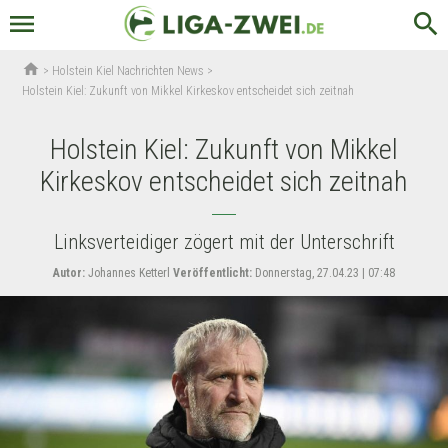
menu
search
home
>
Holstein Kiel Nachrichten News
>
Holstein Kiel: Zukunft von Mikkel Kirkeskov entscheidet sich zeitnah
Holstein Kiel: Zukunft von Mikkel
Kirkeskov entscheidet sich zeitnah
Linksverteidiger zögert mit der Unterschrift
Autor:
Johannes Ketterl
Veröffentlicht:
Donnerstag, 27.04.23 | 07:48