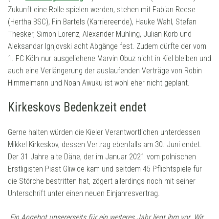
Zukunft eine Rolle spielen werden, stehen mit Fabian Reese
(Hertha BSC), Fin Bartels (Karriereende), Hauke Wahl, Stefan
Thesker, Simon Lorenz, Alexander Mühling, Julian Korb und
Aleksandar Ignjovski acht Abgänge fest. Zudem dürfte der vom
1. FC Köln nur ausgeliehene Marvin Obuz nicht in Kiel bleiben und
auch eine Verlängerung der auslaufenden Verträge von Robin
Himmelmann und Noah Awuku ist wohl eher nicht geplant.
Kirkeskovs Bedenkzeit endet
Gerne halten würden die Kieler Verantwortlichen unterdessen
Mikkel Kirkeskov, dessen Vertrag ebenfalls am 30. Juni endet.
Der 31 Jahre alte Däne, der im Januar 2021 vom polnischen
Erstligisten Piast Gliwice kam und seitdem 45 Pflichtspiele für
die Störche bestritten hat, zögert allerdings noch mit seiner
Unterschrift unter einen neuen Einjahresvertrag.
„Ein Angebot unsererseits für ein weiteres Jahr liegt ihm vor. Wir