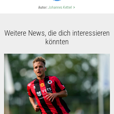
Autor:
Johannes Ketterl
keyboard_arrow_right
Weitere News, die dich interessieren
könnten