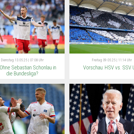
Dienstag
13.05.25 | 07:08 Uhr
Freitag
09.05.25 | 11:14 Uhr
Ohne Sebastian Schonlau in
Vorschau: HSV vs. SSV 
die Bundesliga?