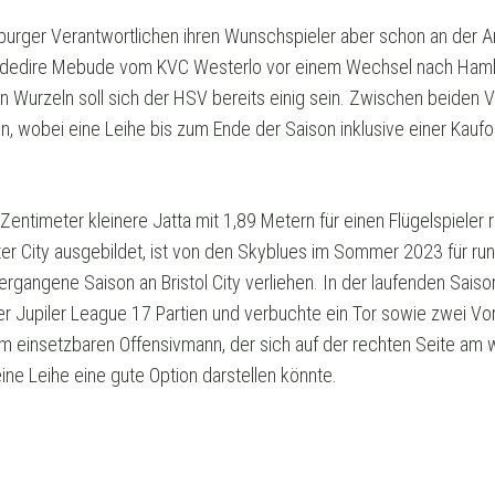
urger Verantwortlichen ihren Wunschspieler aber schon an der A
l Adedire Mebude vom KVC Westerlo vor einem Wechsel nach Ham
en Wurzeln soll sich der HSV bereits einig sein. Zwischen beiden 
 wobei eine Leihe bis zum Ende der Saison inklusive einer Kaufop
entimeter kleinere Jatta mit 1,89 Metern für einen Flügelspieler r
 City ausgebildet, ist von den Skyblues im Sommer 2023 für rund
gangene Saison an Bristol City verliehen. In der laufenden Saiso
der Jupiler League 17 Partien und verbuchte ein Tor sowie zwei Vo
um einsetzbaren Offensivmann, der sich auf der rechten Seite am w
eine Leihe eine gute Option darstellen könnte.