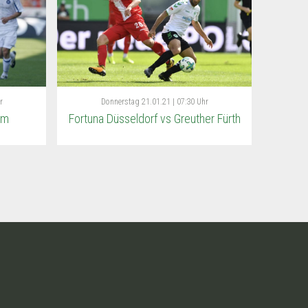
r
Donnerstag
21.01.21 | 07:30 Uhr
im
Fortuna Düsseldorf vs Greuther Fürth