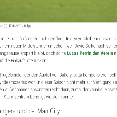
de (l.). © IMAGO / Belga
erliche Transferfenster noch geöffnet. In den verbleibenden sech
inem neuen Mittelstürmer umsehen, weil Davie Selke nach seine
angspause erspart bleibt, doch sollte
Lucas Perrin den Verein 
auf die Einkaufsliste rücken.
n Flügelspieler, der den Ausfall von Bakery Jatta kompensieren sol
ndesmoseriss wohl in dieser Saison nicht mehr zur Verfügung ste
en Außenbahnen ansonsten recht dünn, zumal der variabel einset
e im Sturmzentrum benötigt werden könnte.
angers und bei Man City