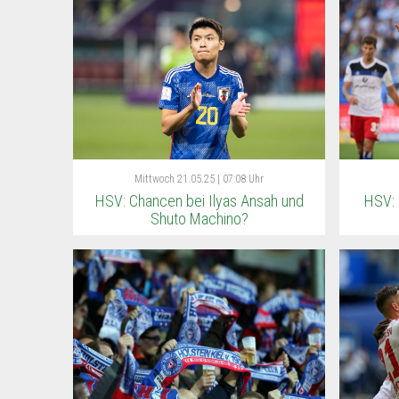
Mittwoch
21.05.25 | 07:08 Uhr
HSV: Chancen bei Ilyas Ansah und
HSV: 
Shuto Machino?