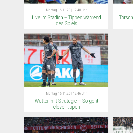
Montag
16.11.20 | 12:48 Uhr
Live im Stadion – Tippen während
Torsch
des Spiels
Montag
16.11.20 | 12:46 Uhr
Wetten mit Strategie – So geht
clever tippen