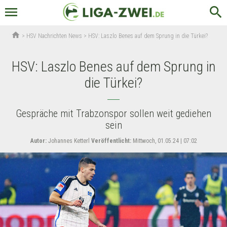
menu
search
home
>
HSV Nachrichten News
>
HSV: Laszlo Benes auf dem Sprung in die Türkei?
HSV: Laszlo Benes auf dem Sprung in
die Türkei?
Gespräche mit Trabzonspor sollen weit gediehen
sein
Autor:
Johannes Ketterl
Veröffentlicht:
Mittwoch, 01.05.24 | 07:02