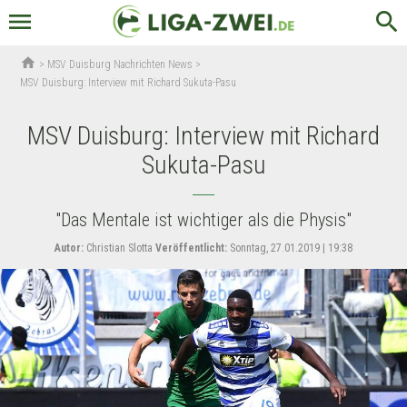
menu
search
home
>
MSV Duisburg Nachrichten News
>
MSV Duisburg: Interview mit Richard Sukuta-Pasu
MSV Duisburg: Interview mit Richard
Sukuta-Pasu
"Das Mentale ist wichtiger als die Physis"
Autor:
Christian Slotta
Veröffentlicht:
Sonntag, 27.01.2019 | 19:38