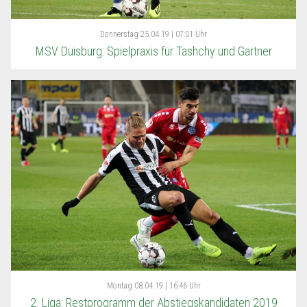
Donnerstag
25.04.19 | 07:01 Uhr
MSV Duisburg: Spielpraxis für Tashchy und Gartner
Montag
08.04.19 | 16:46 Uhr
2. Liga: Restprogramm der Abstiegskandidaten 2019