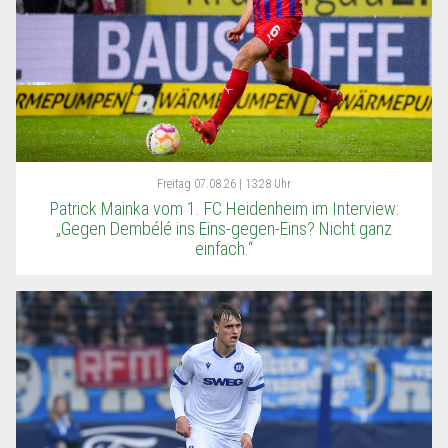
Freitag
07.08.26 | 13:28 Uhr
Patrick Mainka vom 1. FC Heidenheim im Interview:
„Gegen Dembélé ins Eins-gegen-Eins? Nicht ganz
einfach.“