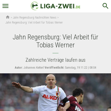
menu
search
home
>
Jahn Regensburg Nachrichten News
>
Jahn Regensburg: Viel Arbeit für Tobias Werner
Jahn Regensburg: Viel Arbeit für
Tobias Werner
Zahlreiche Verträge laufen aus
Autor:
Johannes Ketterl
Veröffentlicht:
Samstag, 19.11.22 | 08:04