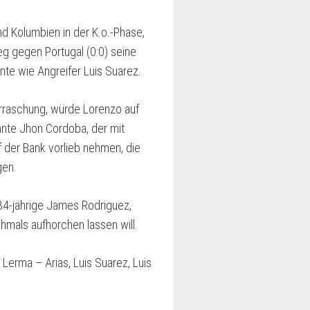
d Kolumbien in der K.o.-Phase,
eg gegen Portugal (0:0) seine
e wie Angreifer Luis Suarez.
erraschung, würde Lorenzo auf
nnte Jhon Cordoba, der mit
f der Bank vorlieb nehmen, die
gen.
 34-jährige James Rodriguez,
hmals aufhorchen lassen will.
Lerma – Arias, Luis Suarez, Luis