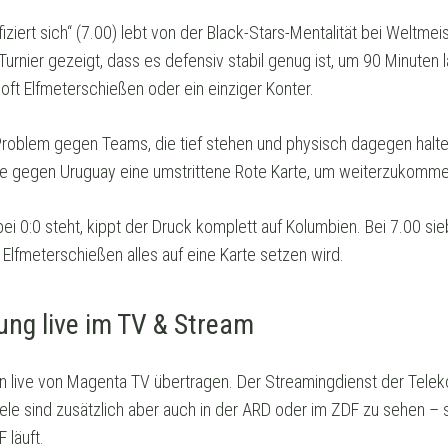
fiziert sich“ (7.00) lebt von der Black-Stars-Mentalität bei Weltmei
urnier gezeigt, dass es defensiv stabil genug ist, um 90 Minuten
ft Elfmeterschießen oder ein einziger Konter.
s Problem gegen Teams, die tief stehen und physisch dagegen hal
le gegen Uruguay eine umstrittene Rote Karte, um weiterzukomme
ei 0:0 steht, kippt der Druck komplett auf Kolumbien. Bei 7.00 si
 Elfmeterschießen alles auf eine Karte setzen wird.
ng live im TV & Stream
 live von Magenta TV übertragen. Der Streamingdienst der Telek
iele sind zusätzlich aber auch in der ARD oder im ZDF zu sehen – 
 läuft.