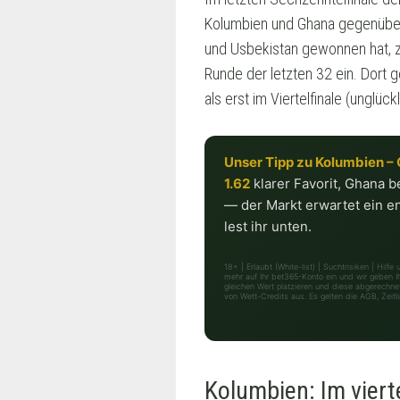
Kolumbien und Ghana gegenüber.
und Usbekistan gewonnen hat, zo
Runde der letzten 32 ein. Dort 
als erst im Viertelfinale (unglück
Unser Tipp zu Kolumbien –
1.62
klarer Favorit, Ghana b
— der Markt erwartet ein e
lest ihr unten.
18+ | Erlaubt (White-list) | Suchtrisiken | Hil
mehr auf Ihr bet365-Konto ein und wir geben Ih
gleichen Wert platzieren und diese abgerech
von Wett-Credits aus. Es gelten die AGB, Zeit
Kolumbien: Im vierte