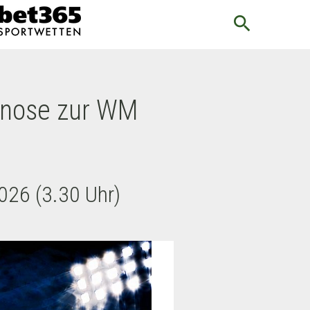
search
ognose zur WM
026 (3.30 Uhr)