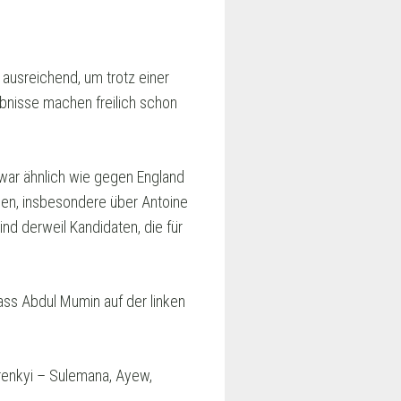
ausreichend, um trotz einer
bnisse machen freilich schon
zwar ähnlich wie gegen England
aben, insbesondere über Antoine
d derweil Kandidaten, die für
dass Abdul Mumin auf der linken
irenkyi – Sulemana, Ayew,