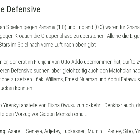
ie Defensive
en Spielen gegen Panama (1:0) und England (0:0) waren für Ghana 
gegen Kroatien die Gruppenphase zu überstehen. Alleine die Erge
Stars im Spiel nach vorne Luft nach oben gibt.
inier, der erst im Frühjahr von Otto Addo übernommen hat, dürfte 
icheren Defensive suchen, aber gleichzeitig auch den Matchplan h
he zu setzen. Iñaki Williams, Ernest Nuamah und Abdul Fatawu sin
rücken könnten.
eb Yirenkyi anstelle von Elisha Owusu zurückkehrt. Denkbar auch, 
nte den Vorzug vor Gideon Mensah erhält.
ung:
Asare – Senaya, Adjetey, Luckassen, Mumin – Partey, Sibo, Y