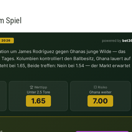
m Spiel
powered by
bet3
 2026
ation um James Rodríguez gegen Ghanas junge Wilde — das
s Tages. Kolumbien kontrolliert den Ballbesitz, Ghana lauert auf
teht bei 1.65, Beide treffen: Nein bei 1.54 — der Markt erwartet
🏆 Werttipp
💥 Risiko
Unter 2.5 Tore
Ghana weiter
1.65
7.00
ts