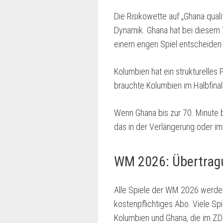
Die Risikowette auf „Ghana quali
Dynamik. Ghana hat bei diesem T
einem engen Spiel entscheiden o
Kolumbien hat ein strukturelle
brauchte Kolumbien im Halbfina
Wenn Ghana bis zur 70. Minute b
das in der Verlängerung oder im
WM 2026: Übertragu
Alle Spiele der WM 2026 werden
kostenpflichtiges Abo. Viele Sp
Kolumbien und Ghana, die im ZDF