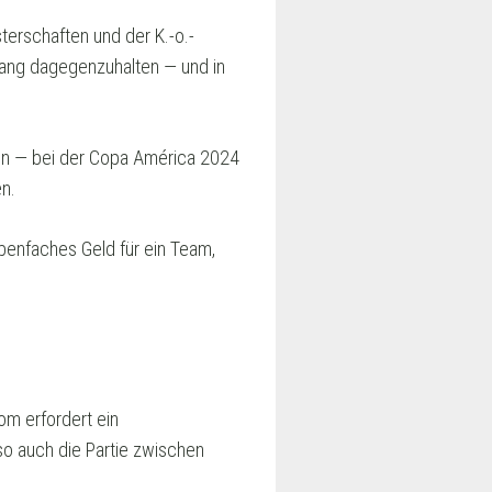
sterschaften und der K.-o.-
 lang dagegenzuhalten — und in
ten — bei der Copa América 2024
n.
ebenfaches Geld für ein Team,
om erfordert ein
so auch die Partie zwischen