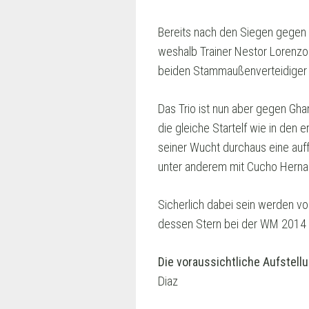
Bereits nach den Siegen gegen U
weshalb Trainer Nestor Lorenzo 
beiden Stammaußenverteidiger 
Das Trio ist nun aber gegen Gh
die gleiche Startelf wie in den
seiner Wucht durchaus eine auff
unter anderem mit Cucho Hernan
Sicherlich dabei sein werden vo
dessen Stern bei der WM 2014 so
Die voraussichtliche Aufstell
Diaz