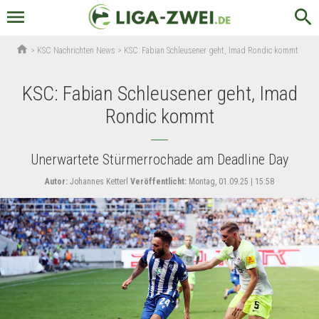
menu
search
home
>
KSC Nachrichten News
>
KSC: Fabian Schleusener geht, Imad Rondic kommt
KSC: Fabian Schleusener geht, Imad
Rondic kommt
Unerwartete Stürmerrochade am Deadline Day
Autor:
Johannes Ketterl
Veröffentlicht:
Montag, 01.09.25 | 15:58