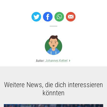
Autor:
Johannes Ketterl
keyboard_arrow_right
Weitere News, die dich interessieren
könnten