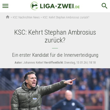
menu
search
home
>
KSC Nachrichten News
>
KSC: Kehrt Stephan Ambrosius zurück?
KSC: Kehrt Stephan Ambrosius
zurück?
Ein erster Kandidat für die Innenverteidigung
Autor:
Johannes Ketterl
Veröffentlicht:
Dienstag, 13.01.26 | 18:18