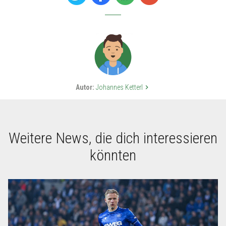
Autor:
Johannes Ketterl
keyboard_arrow_right
Weitere News, die dich interessieren
könnten